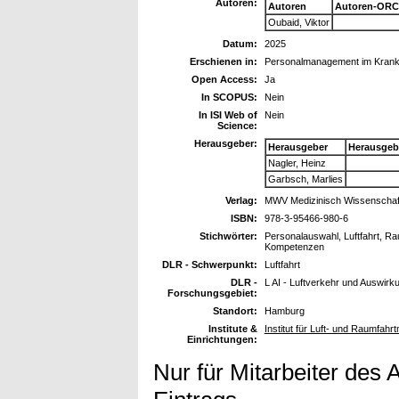
Autoren:
Autoren
Autoren-ORC
Oubaid, Viktor
Datum:
2025
Erschienen in:
Personalmanagement im Krankenh
Open Access:
Ja
In SCOPUS:
Nein
In ISI Web of
Nein
Science:
Herausgeber:
Herausgeber
Herausgeb
Nagler, Heinz
Garbsch, Marlies
Verlag:
MWV Medizinisch Wissenschaft
ISBN:
978-3-95466-980-6
Stichwörter:
Personalauswahl, Luftfahrt, Ra
Kompetenzen
DLR - Schwerpunkt:
Luftfahrt
DLR -
L AI - Luftverkehr und Auswirk
Forschungsgebiet:
Standort:
Hamburg
Institute &
Institut für Luft- und Raumfah
Einrichtungen:
Nur für Mitarbeiter des 