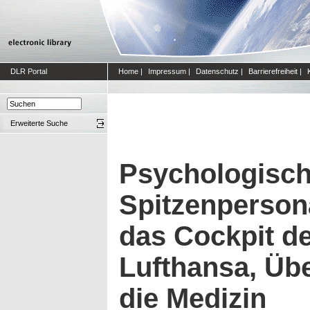
DLR Portal
Home
|
Impressum
|
Datenschutz
|
Barrierefreiheit
|
Erweiterte Suche
Psychologisc
Spitzenpersona
das Cockpit d
Lufthansa, Übe
die Medizin