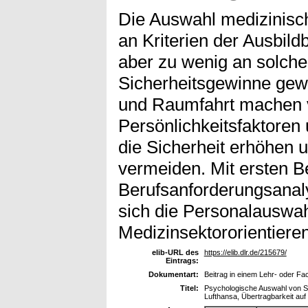
Die Auswahl medizinisch
an Kriterien der Ausbildb
aber zu wenig an solchen
Sicherheitsgewinne gewä
und Raumfahrt machen v
Persönlichkeitsfaktore
die Sicherheit erhöhen u
vermeiden. Mit ersten Be
Berufsanforderungsanaly
sich die Personalauswah
Medizinsektororientieren
elib-URL des
https://elib.dlr.de/215679/
Eintrags:
Dokumentart:
Beitrag in einem Lehr- oder F
Titel:
Psychologische Auswahl von Sp
Lufthansa, Übertragbarkeit auf 