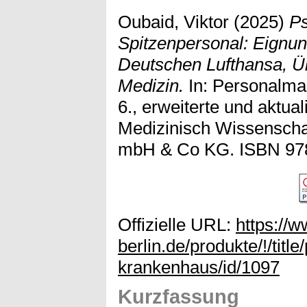
Oubaid, Viktor
(2025)
Ps
Spitzenpersonal: Eignun
Deutschen Lufthansa, Üb
Medizin.
In: Personalm
6., erweiterte und aktua
Medizinisch Wissenschaf
mbH & Co KG. ISBN 978
Offizielle URL:
https://
berlin.de/produkte/!/ti
krankenhaus/id/1097
Kurzfassung