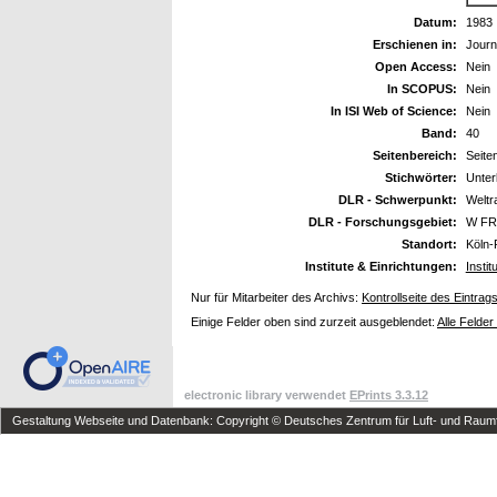
Datum:
1983
Erschienen in:
Journ
Open Access:
Nein
In SCOPUS:
Nein
In ISI Web of Science:
Nein
Band:
40
Seitenbereich:
Seite
Stichwörter:
Unter
DLR - Schwerpunkt:
Welt
DLR - Forschungsgebiet:
W FR 
Standort:
Köln-
Institute & Einrichtungen:
Insti
Nur für Mitarbeiter des Archivs:
Kontrollseite des Eintrag
Einige Felder oben sind zurzeit ausgeblendet:
Alle Felder
electronic library verwendet
EPrints 3.3.12
Gestaltung Webseite und Datenbank: Copyright © Deutsches Zentrum für Luft- und Raumfa