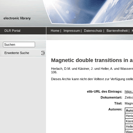
DLR Portal
Home
|
Impressum
|
Datenschutz
|
Barrierefreiheit
|
Erweiterte Suche
Magnetic double transitions in
Herlach, D.M.
und
Kästner, J.
und
Heller, A.
und
Wasserm
106.
Dieses Archiv kann nicht den Volltext zur Verfügung stell
elib-URL des Eintrags:
https:
Dokumentart:
Zeitsc
Titel:
Magne
Autoren:
Aut
Herl
Kästn
Helle
Wass