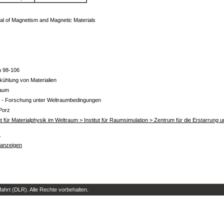
al of Magnetism and Magnetic Materials
n 98-106
kühlung von Materialien
raum
- Forschung unter Weltraumbedingungen
Porz
tut für Materialphysik im Weltraum > Institut für Raumsimulation > Zentrum für die Erstarrun
s
 anzeigen
hrt (DLR). Alle Rechte vorbehalten.