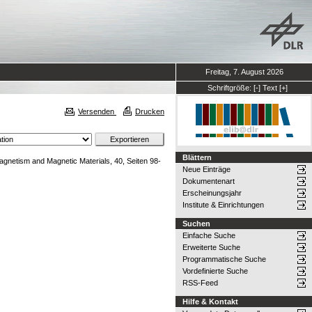
Freitag, 7. August 2026
Schriftgröße:
[-]
Text
[+]
Versenden
Drucken
Blättern
agnetism and Magnetic Materials, 40, Seiten 98-
Neue Einträge
Dokumentenart
Erscheinungsjahr
Institute & Einrichtungen
Suchen
Einfache Suche
Erweiterte Suche
Programmatische Suche
Vordefinierte Suche
RSS-Feed
Hilfe & Kontakt