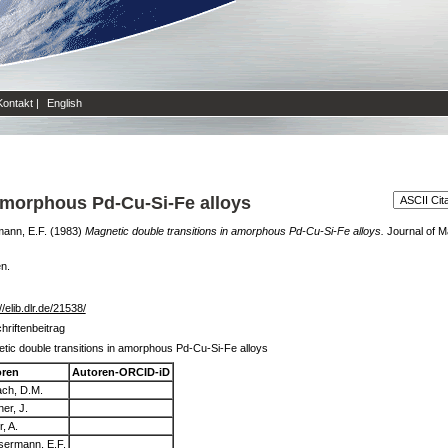
Kontakt
|
English
 amorphous Pd-Cu-Si-Fe alloys
ann, E.F.
(1983)
Magnetic double transitions in amorphous Pd-Cu-Si-Fe alloys.
Journal of M
en.
//elib.dlr.de/21538/
hriftenbeitrag
tic double transitions in amorphous Pd-Cu-Si-Fe alloys
oren
Autoren-ORCID-iD
ach, D.M.
er, J.
r, A.
ermann, E.F.