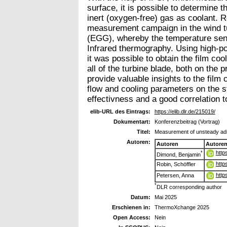
surface, it is possible to determine 
inert (oxygen-free) gas as coolant. 
measurement campaign in the wind tu
(EGG), whereby the temperature sensi
Infrared thermography. Using high-
it was possible to obtain the film co
all of the turbine blade, both on the 
provide valuable insights to the film 
flow and cooling parameters on the s
effectivness and a good correlation 
elib-URL des Eintrags:
https://elib.dlr.de/215019/
Dokumentart:
Konferenzbeitrag (Vortrag)
Titel:
Measurement of unsteady adiab
Autoren:
Autoren
Autore
http
*
Dimond, Benjamin
http
Robin, Schöffler
http
Petersen, Anna
*
DLR corresponding author
Datum:
Mai 2025
Erschienen in:
ThermoXchange 2025
Open Access:
Nein