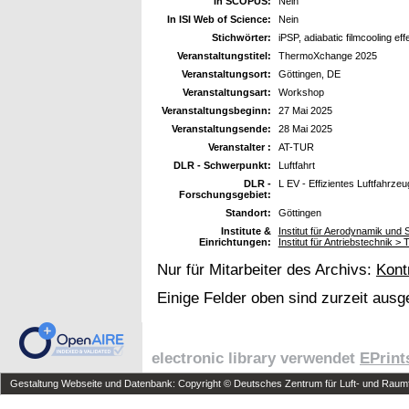
In SCOPUS:
Nein
In ISI Web of Science:
Nein
Stichwörter:
iPSP, adiabatic filmcooling eff
Veranstaltungstitel:
ThermoXchange 2025
Veranstaltungsort:
Göttingen, DE
Veranstaltungsart:
Workshop
Veranstaltungsbeginn:
27 Mai 2025
Veranstaltungsende:
28 Mai 2025
Veranstalter :
AT-TUR
DLR - Schwerpunkt:
Luftfahrt
DLR -
L EV - Effizientes Luftfahrzeu
Forschungsgebiet:
Standort:
Göttingen
Institute &
Institut für Aerodynamik und
Einrichtungen:
Institut für Antriebstechnik > 
Nur für Mitarbeiter des Archivs:
Kont
Einige Felder oben sind zurzeit ausg
electronic library verwendet
EPrint
Gestaltung Webseite und Datenbank: Copyright © Deutsches Zentrum für Luft- und Raumfa