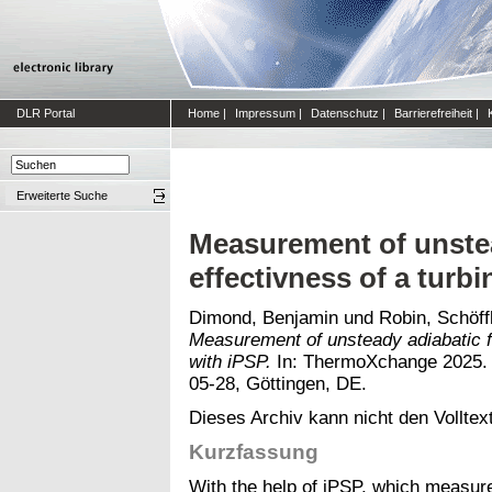
DLR Portal
Home
|
Impressum
|
Datenschutz
|
Barrierefreiheit
|
Erweiterte Suche
Measurement of unstea
effectivness of a turb
Dimond, Benjamin
und
Robin, Schöff
Measurement of unsteady adiabatic fi
with iPSP.
In: ThermoXchange 2025. 
05-28, Göttingen, DE.
Dieses Archiv kann nicht den Volltext
Kurzfassung
With the help of iPSP, which measure