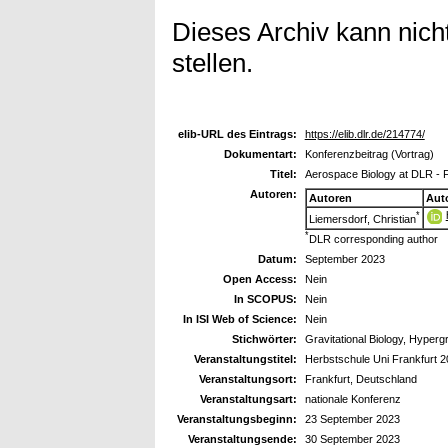
Dieses Archiv kann nicht
stellen.
elib-URL des Eintrags:
https://elib.dlr.de/214774/
Dokumentart:
Konferenzbeitrag (Vortrag)
Titel:
Aerospace Biology at DLR - 
Autoren:
Autoren
Aut
*
Liemersdorf, Christian
*
DLR corresponding author
Datum:
September 2023
Open Access:
Nein
In SCOPUS:
Nein
In ISI Web of Science:
Nein
Stichwörter:
Gravitational Biology, Hypergr
Veranstaltungstitel:
Herbstschule Uni Frankfurt 
Veranstaltungsort:
Frankfurt, Deutschland
Veranstaltungsart:
nationale Konferenz
Veranstaltungsbeginn:
23 September 2023
Veranstaltungsende:
30 September 2023