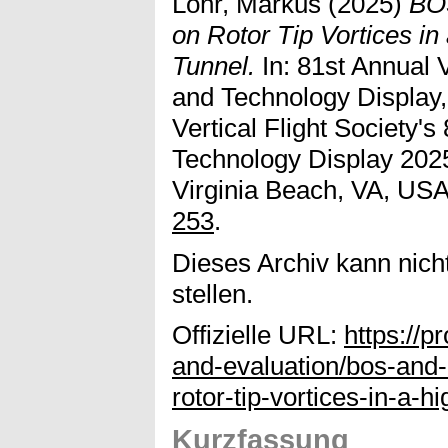
Löhr, Markus
(2025)
BO
on Rotor Tip Vortices i
Tunnel.
In: 81st Annual V
and Technology Display
Vertical Flight Society'
Technology Display 2025
Virginia Beach, VA, USA
253
.
Dieses Archiv kann nicht
stellen.
Offizielle URL:
https://p
and-evaluation/bos-an
rotor-tip-vortices-in-a-
Kurzfassung