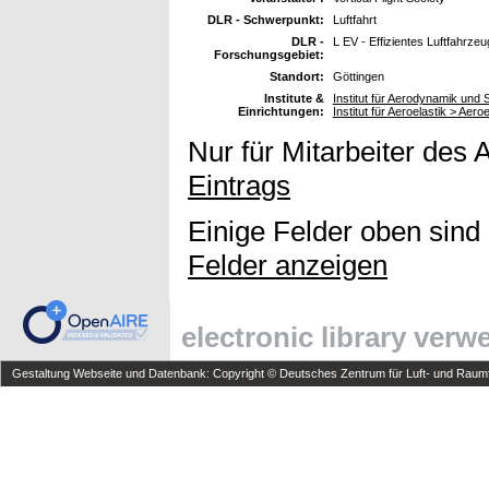
DLR - Schwerpunkt:
Luftfahrt
DLR -
L EV - Effizientes Luftfahrzeu
Forschungsgebiet:
Standort:
Göttingen
Institute &
Institut für Aerodynamik un
Einrichtungen:
Institut für Aeroelastik > Aer
Nur für Mitarbeiter des 
Eintrags
Einige Felder oben sind
Felder anzeigen
electronic library ver
Gestaltung Webseite und Datenbank: Copyright © Deutsches Zentrum für Luft- und Raumfa