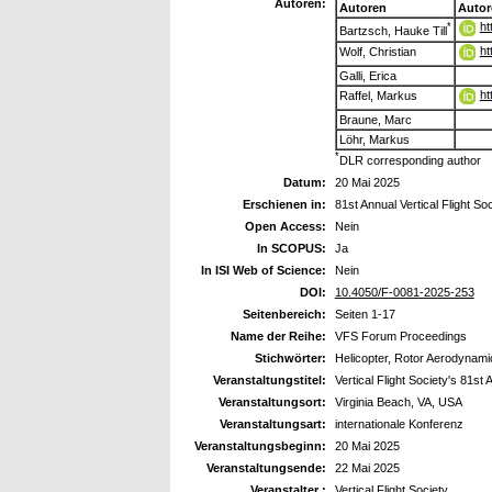
Autoren:
Autoren
Autor
ht
*
Bartzsch, Hauke Till
ht
Wolf, Christian
Galli, Erica
ht
Raffel, Markus
Braune, Marc
Löhr, Markus
*
DLR corresponding author
Datum:
20 Mai 2025
Erschienen in:
81st Annual Vertical Flight
Open Access:
Nein
In SCOPUS:
Ja
In ISI Web of Science:
Nein
DOI:
10.4050/F-0081-2025-253
Seitenbereich:
Seiten 1-17
Name der Reihe:
VFS Forum Proceedings
Stichwörter:
Helicopter, Rotor Aerodynam
Veranstaltungstitel:
Vertical Flight Society's 81s
Veranstaltungsort:
Virginia Beach, VA, USA
Veranstaltungsart:
internationale Konferenz
Veranstaltungsbeginn:
20 Mai 2025
Veranstaltungsende:
22 Mai 2025
Veranstalter :
Vertical Flight Society