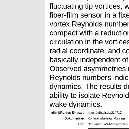
fluctuating tip vortices,
fiber-film sensor in a fi
vortex Reynolds number,
compact with a reductio
circulation in the vortic
radial coordinate, and co
basically independent of
Observed asymmetries in
Reynolds numbers indic
dynamics. The results de
ability to isolate Reynol
wake dynamics.
elib-URL des Eintrags:
https://elib.dlr.de/214717/
Dokumentart:
Konferenzbeitrag (Vortrag)
Titel:
BOS and HWA Measurements on