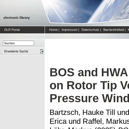
DLR Portal
Home
|
Impressum
|
Datenschutz
|
Barrierefreiheit
|
Erweiterte Suche
BOS and HWA
on Rotor Tip V
Pressure Wind
Bartzsch, Hauke Till
un
Erica
und
Raffel, Marku