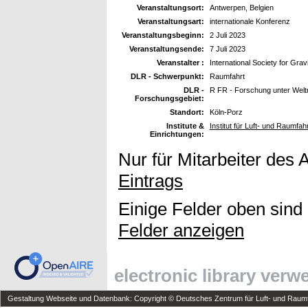
Veranstaltungsort:
Antwerpen, Belgien
Veranstaltungsart:
internationale Konferenz
Veranstaltungsbeginn:
2 Juli 2023
Veranstaltungsende:
7 Juli 2023
Veranstalter :
International Society for Grav
DLR - Schwerpunkt:
Raumfahrt
DLR -
R FR - Forschung unter Wel
Forschungsgebiet:
Standort:
Köln-Porz
Institute &
Institut für Luft- und Raumfah
Einrichtungen:
Nur für Mitarbeiter des 
Eintrags
Einige Felder oben sind
Felder anzeigen
electronic library ver
Gestaltung Webseite und Datenbank: Copyright © Deutsches Zentrum für Luft- und Raumfa