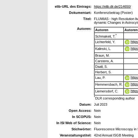
elib-URL des Eintrags:
https://elib.dlr.de/214650/
Dokumentart:
Konferenzbeitrag (Poster)
Titel:
FLUMIAS - high Resolution li
dynamic Changes in Astrocyte
Autoren:
Autoren
Autoren
*
Schmakeit, T.
http
Lichterfeld, Y.
http
Kalinski, L.
Braun, M.
Carstens, A.
Daali, S.
Herbert, S.
http
Lau, P.
http
Hemmersbach, R.
http
Liemersdorf, C.
*
DLR corresponding author
Datum:
Juli 2023
Open Access:
Nein
In SCOPUS:
Nein
In ISI Web of Science:
Nein
Stichwörter:
Fluorescence Microscopy in S
Veranstaltungstitel:
42nd Annual ISGB Meeting