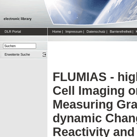
DLR Portal
Home
|
Impressum
|
Datenschutz
|
Barrierefreiheit
|
Erweiterte Suche
FLUMIAS - high
Cell Imaging o
Measuring Gra
dynamic Chang
Reactivity and