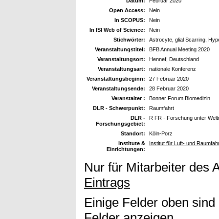
Datum:
Februar 2020
Open Access:
Nein
In SCOPUS:
Nein
In ISI Web of Science:
Nein
Stichwörter:
Astrocyte, glial Scarring, Hyp
Veranstaltungstitel:
BFB Annual Meeting 2020
Veranstaltungsort:
Hennef, Deutschland
Veranstaltungsart:
nationale Konferenz
Veranstaltungsbeginn:
27 Februar 2020
Veranstaltungsende:
28 Februar 2020
Veranstalter :
Bonner Forum Biomedizin
DLR - Schwerpunkt:
Raumfahrt
DLR -
R FR - Forschung unter Wel
Forschungsgebiet:
Standort:
Köln-Porz
Institute &
Institut für Luft- und Raumfah
Einrichtungen:
Nur für Mitarbeiter des 
Eintrags
Einige Felder oben sind
Felder anzeigen