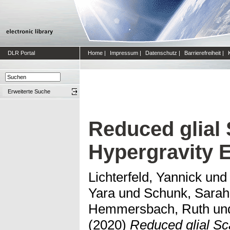
DLR Portal
Home
|
Impressum
|
Datenschutz
|
Barrierefreiheit
|
Erweiterte Suche
Reduced glial 
Hypergravity 
Lichterfeld, Yannick
un
Yara
und
Schunk, Sarah
Hemmersbach, Ruth
un
(2020)
Reduced glial Sc