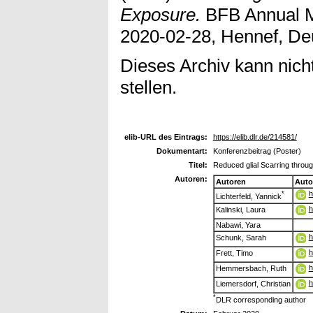
Exposure.
BFB Annual M
2020-02-28, Hennef, De
Dieses Archiv kann nicht
stellen.
elib-URL des Eintrags:
https://elib.dlr.de/214581/
Dokumentart:
Konferenzbeitrag (Poster)
Titel:
Reduced glial Scarring throu
Autoren:
Autoren
Auto
h
*
Lichterfeld, Yannick
h
Kalinski, Laura
Nabawi, Yara
h
Schunk, Sarah
h
Frett, Timo
h
Hemmersbach, Ruth
h
Liemersdorf, Christian
*
DLR corresponding author