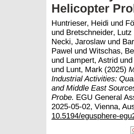
Helicopter Pr
Huntrieser, Heidi
und
Fö
und
Bretschneider, Lutz
Necki, Jaroslaw
und
Bar
Pawel
und
Witschas, B
und
Lampert, Astrid
un
und
Lunt, Mark
(2025)
M
Industrial Activities: Qua
and Middle East Sources
Probe.
EGU General Ass
2025-05-02, Vienna, Aust
10.5194/egusphere-egu