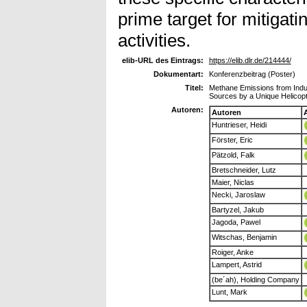
prime target for mitigati
activities.
elib-URL des Eintrags:
https://elib.dlr.de/214444/
Dokumentart:
Konferenzbeitrag (Poster)
Titel:
Methane Emissions from Industr
Sources by a Unique Helicop
Autoren:
Autoren
Huntrieser, Heidi
Förster, Eric
Pätzold, Falk
Bretschneider, Lutz
Maier, Niclas
Necki, Jaroslaw
Bartyzel, Jakub
Jagoda, Pawel
Witschas, Benjamin
Roiger, Anke
Lampert, Astrid
(be´ah), Holding Company
Lunt, Mark