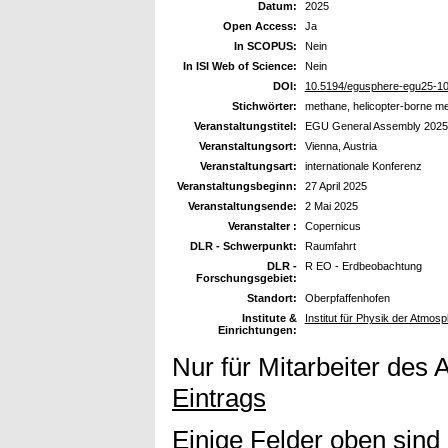
Datum:
2025
Open Access:
Ja
In SCOPUS:
Nein
In ISI Web of Science:
Nein
DOI:
10.5194/egusphere-egu25-1
Stichwörter:
methane, helicopter-borne me
Veranstaltungstitel:
EGU General Assembly 2025
Veranstaltungsort:
Vienna, Austria
Veranstaltungsart:
internationale Konferenz
Veranstaltungsbeginn:
27 April 2025
Veranstaltungsende:
2 Mai 2025
Veranstalter :
Copernicus
DLR - Schwerpunkt:
Raumfahrt
DLR -
R EO - Erdbeobachtung
Forschungsgebiet:
Standort:
Oberpfaffenhofen
Institute &
Institut für Physik der Atmo
Einrichtungen:
Nur für Mitarbeiter des 
Eintrags
Einige Felder oben sind