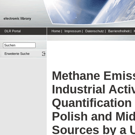
DLR Portal
Home
|
Impressum
|
Datenschutz
|
Barrierefreiheit
|
Erweiterte Suche
Methane Emis
Industrial Activ
Quantification
Polish and Mid
Sources by a 