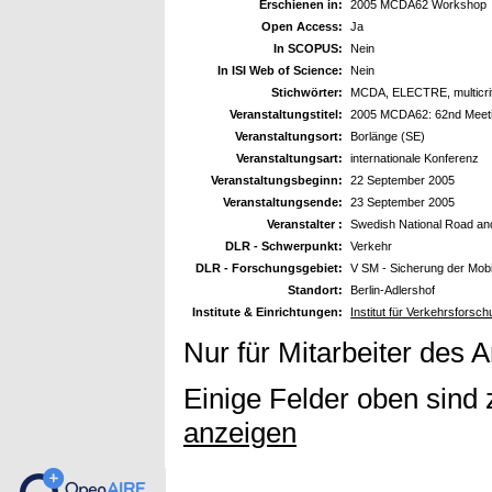
Erschienen in:
2005 MCDA62 Workshop
Open Access:
Ja
In SCOPUS:
Nein
In ISI Web of Science:
Nein
Stichwörter:
MCDA, ELECTRE, multicrit
Veranstaltungstitel:
2005 MCDA62: 62nd Meeting
Veranstaltungsort:
Borlänge (SE)
Veranstaltungsart:
internationale Konferenz
Veranstaltungsbeginn:
22 September 2005
Veranstaltungsende:
23 September 2005
Veranstalter :
Swedish National Road and
DLR - Schwerpunkt:
Verkehr
DLR - Forschungsgebiet:
V SM - Sicherung der Mob
Standort:
Berlin-Adlershof
Institute & Einrichtungen:
Institut für Verkehrsforsc
Nur für Mitarbeiter des 
Einige Felder oben sind 
anzeigen