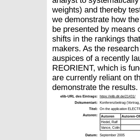
weights) and thereby test
we demonstrate how the f
be presented by means of 
shifts in the rankings tha
makers. As the research 
auspices of a recently l
REORIENT, which is fun
are currently reliant on t
demonstrate the results.
elib-URL des Eintrags:
https://elib.dlr.de/21431/
Dokumentart:
Konferenzbeitrag (Vortrag
Titel:
On the application ELECTRE 
Autoren:
Autoren
Autoren-O
Hedel, Ralf
Vance, Colin
Datum:
September 2005