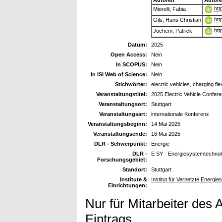
htt
Miorelli, Fabia
htt
Gils, Hans Christian
htt
Jochem, Patrick
Datum:
2025
Open Access:
Nein
In SCOPUS:
Nein
In ISI Web of Science:
Nein
Stichwörter:
electric vehicles, charging flex
Veranstaltungstitel:
2025 Electric Vehicle Confer
Veranstaltungsort:
Stuttgart
Veranstaltungsart:
internationale Konferenz
Veranstaltungsbeginn:
14 Mai 2025
Veranstaltungsende:
16 Mai 2025
DLR - Schwerpunkt:
Energie
DLR -
E SY - Energiesystemtechnol
Forschungsgebiet:
Standort:
Stuttgart
Institute &
Institut für Vernetzte Energ
Einrichtungen:
Nur für Mitarbeiter des 
Eintrags