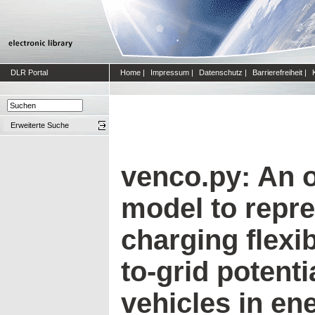
DLR Portal
Home
|
Impressum
|
Datenschutz
|
Barrierefreiheit
|
Erweiterte Suche
venco.py: An 
model to repre
charging flexib
to-grid potentia
vehicles in en