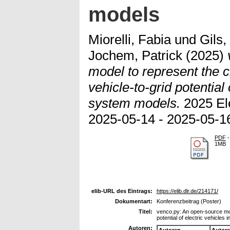
models
Miorelli, Fabia
und
Gils,
Jochem, Patrick
(2025)
model to represent the ch
vehicle-to-grid potential 
system models.
2025 Ele
2025-05-14 - 2025-05-16,
PDF
-
1MB
elib-URL des Eintrags:
https://elib.dlr.de/214171/
Dokumentart:
Konferenzbeitrag (Poster)
Titel:
venco.py: An open-source mode
potential of electric vehicle
Autoren:
Autoren
Autor