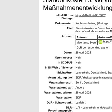
Standortkosten 5. Wirku
Maßnahmenentwicklun
elib-URL des
https://elib.dlr.de/213992/
Eintrags:
Dokumentart:
Konferenzbeitrag (Vortrag)
Titel:
Standortkosten in Deutschla
des Luftverkehrsstandortes 
Autoren:
Autoren
Autoren-O
https:
*
Maertens, Sven
*
DLR corresponding author
Datum:
28 April 2025
Open Access:
Nein
In SCOPUS:
Nein
In ISI Web of Science:
Nein
Stichwörter:
Luftverkehr, Deutschland, S
Veranstaltungstitel:
BDF Arbeitsgruppe Infrastrukt
Veranstaltungsort:
Berlin, Deutschland
Veranstaltungsart:
Andere
Veranstaltungsdatum:
28 April 2026
Veranstalter :
BDF
DLR - Schwerpunkt:
Luftfahrt
DLR -
L AI - Luftverkehr und Auswir
Forschungsgebiet: