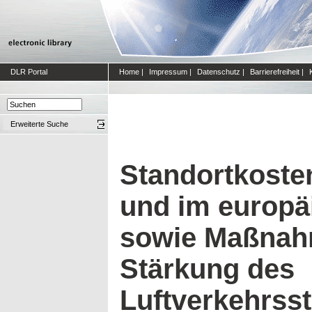
DLR Portal
Home
|
Impressum
|
Datenschutz
|
Barrierefreiheit
|
Erweiterte Suche
Standortkoste
und im europä
sowie Maßnah
Stärkung des
Luftverkehrss