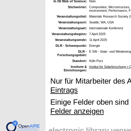
In ISI Web of Science:
Nein
Stichwörter:
Composition, Microstructure, 
environment, Performance, Fu
Veranstaltungstitel:
Materials Research Society 
Veranstaltungsort:
Seattle, WA, USA
Veranstaltungsart:
internationale Konferenz
Veranstaltungsbeginn:
7 April 2025
Veranstaltungsende:
11 April 2025
DLR - Schwerpunkt:
Energie
DLR -
E SW - Solar- und Windenerg
Forschungsgebiet:
Standort:
Köln-Porz
Institute &
Institut für Solarforschung > Q
Einrichtungen:
Nur für Mitarbeiter des 
Eintrags
Einige Felder oben sind
Felder anzeigen
electronic library ver