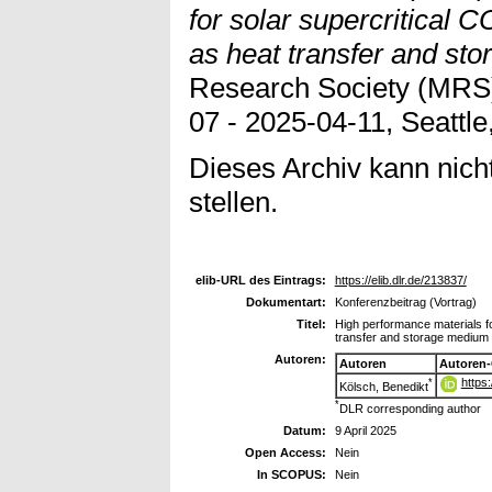
for solar supercritical C
as heat transfer and st
Research Society (MRS)
07 - 2025-04-11, Seattl
Dieses Archiv kann nicht
stellen.
elib-URL des Eintrags:
https://elib.dlr.de/213837/
Dokumentart:
Konferenzbeitrag (Vortrag)
Titel:
High performance materials for
transfer and storage medium
Autoren:
Autoren
Autoren
https
*
Kölsch, Benedikt
*
DLR corresponding author
Datum:
9 April 2025
Open Access:
Nein
In SCOPUS:
Nein