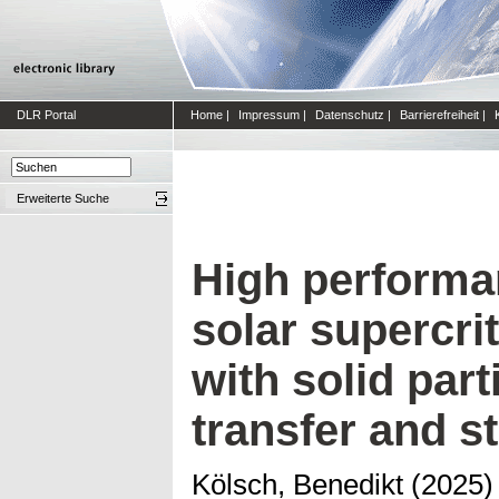
DLR Portal
Home
|
Impressum
|
Datenschutz
|
Barrierefreiheit
|
Erweiterte Suche
High performan
solar supercri
with solid part
transfer and 
Kölsch, Benedikt
(2025