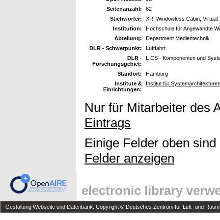
Seitenanzahl:
62
Stichwörter:
XR, Windowless Cabin, Virtual 
Institution:
Hochschule für Angewandte W
Abteilung:
Department Medientechnik
DLR - Schwerpunkt:
Luftfahrt
DLR -
L CS - Komponenten und Syst
Forschungsgebiet:
Standort:
Hamburg
Institute &
Institut für Systemarchitekturen
Einrichtungen:
Nur für Mitarbeiter des 
Eintrags
Einige Felder oben sind
Felder anzeigen
electronic library ver
Gestaltung Webseite und Datenbank: Copyright © Deutsches Zentrum für Luft- und Raumfa