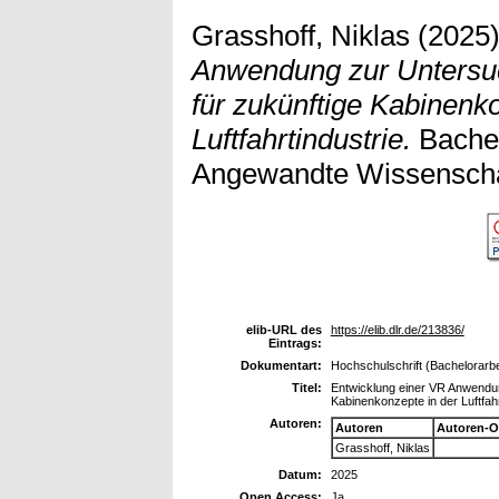
Grasshoff, Niklas
(2025
Anwendung zur Untersu
für zukünftige Kabinenk
Luftfahrtindustrie.
Bachel
Angewandte Wissensch
elib-URL des
https://elib.dlr.de/213836/
Eintrags:
Dokumentart:
Hochschulschrift (Bachelorarbe
Titel:
Entwicklung einer VR Anwendu
Kabinenkonzepte in der Luftfahr
Autoren:
Autoren
Autoren-O
Grasshoff, Niklas
Datum:
2025
Open Access:
Ja