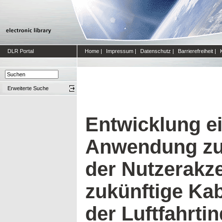
DLR Portal
Home
|
Impressum
|
Datenschutz
|
Barrierefreiheit
|
Erweiterte Suche
Entwicklung e
Anwendung zu
der Nutzerakze
zukünftige Ka
der Luftfahrtin