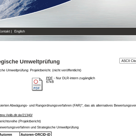
Kontakt
|
English
egische Umweltprüfung
sche Umweltprüfung.
Projektbericht. (nicht veröffentlicht)
PDF
- Nur DLR-intern zugänglich
67kB
sierten Abwägungs- und Rangordnungsverfahren (FAR)", das als alternatives Bewertungsverfa
ttps://elib.dlr.de/21340/
erichtsreihe (Projektbericht)
ewertungsverfahren und Strategische Umweltprüfung
Autoren
Autoren-ORCID-iD