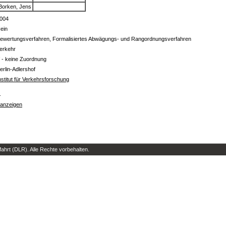
Borken, Jens
004
ein
ewertungsverfahren, Formalisiertes Abwägungs- und Rangordnungsverfahren
erkehr
 - keine Zuordnung
erlin-Adlershof
nstitut für Verkehrsforschung
s
 anzeigen
hrt (DLR). Alle Rechte vorbehalten.