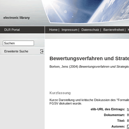
DLR Portal
Home
|
Impressum
|
Datenschutz
|
Barrierefreiheit
|
Erweiterte Suche
Bewertungsverfahren und Strat
Borken, Jens
(2004)
Bewertungsverfahren und Strategi
Kurzfassung
Kurze Darstellung und kritische Diskussion des "Formali
FGSV diskutiert wurde.
elib-URL des Eintrags:
h
Dokumentart:
B
Titel:
B
Autoren: