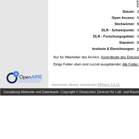
Datum:
2
Open Access:
N
Stichwörter:
B
DLR - Schwerpunkt:
V
DLR - Forschungsgebiet:
V
Standort:
B
Institute & Einrichtungen:
I
Nur für Mitarbeiter des Archivs:
Kontrollseite des Eintrag
Einige Felder oben sind zurzeit ausgeblendet:
Alle Felder
electronic library verwendet
EPrints 3.3.12
Gestaltung Webseite und Datenbank: Copyright © Deutsches Zentrum für Luft- und Raumfa