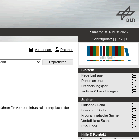
Samstag, 8. August 2026
Schriftgröße:
[-]
Text
[+]
Versenden
Drucken
Blättern
Neue Einträge
Dokumentenart
Erscheinungsjahr
Institute & Einrichtungen
Suchen
Einfache Suche
hren für Verkehrsinfrastrukturprojekte in der
Erweiterte Suche
Programmatische Suche
Vordefinierte Suche
RSS-Feed
Hilfe & Kontakt