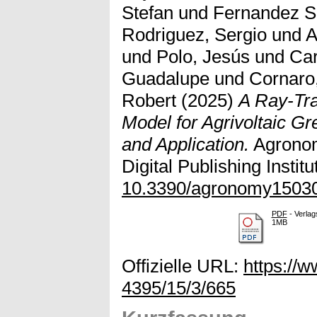
Stefan
und
Fernandez So
Rodriguez, Sergio
und
A
und
Polo, Jesús
und
Car
Guadalupe
und
Cornaro,
Robert
(2025)
A Ray-Tra
Model for Agrivoltaic 
and Application.
Agronomy
Digital Publishing Instit
10.3390/agronomy1503
PDF
- Verlag
1MB
Offizielle URL:
https://
4395/15/3/665