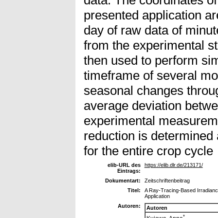
presented application a
day of raw data of minu
from the experimental s
then used to perform si
timeframe of several mon
seasonal changes throug
average deviation betwe
experimental measuremen
reduction is determined
for the entire crop cycle
elib-URL des
https://elib.dlr.de/213171/
Eintrags:
Dokumentart:
Zeitschriftenbeitrag
Titel:
A Ray-Tracing-Based Irradianc
Application
Autoren:
Autoren
*