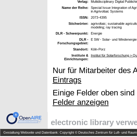
Verlag:
Multidisciplinary Digital Publish
Name der Reihe:
Special Issue Integration of A
in Agrivoltaic Systems
ISSN:
2073-4395
Stichwörter:
agrivoltaic; sustainable agricul
modeling; ray tracing
DLR - Schwerpunkt:
Energie
DLR -
E SW - Solar- und Windenergie
Forschungsgebiet:
Standort:
Köln-Porz
Institute &
Institut für Solarforschung > Qu
Einrichtungen:
Nur für Mitarbeiter des 
Eintrags
Einige Felder oben sind
Felder anzeigen
electronic library ver
Gestaltung Webseite und Datenbank: Copyright © Deutsches Zentrum für Luft- und Raumfa