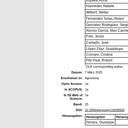
Kujawa, Anna
Hanrieder, Natalie
Wilbert, Stefan
Fernandez Solas, Alvaro
Gonzalez Rodriguez, Serg
Alonso-García, Mari Carm
Polo, Jesús
Carballo, José
López-Díaz, Guadalupe
Cornaro, Cristina
Pitz-Paal, Robert
*
DLR corresponding author
Datum:
7 März 2025
Erschienen in:
Agronomy
Open Access:
Ja
In SCOPUS:
Ja
In ISI Web of
Ja
Science:
Band:
15
DOI:
10.3390/agronomy15030665
Herausgeber:
Herausgeber
Heraus
Ferrara, Giuseppe