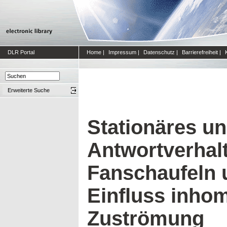
DLR Portal
Home
|
Impressum
|
Datenschutz
|
Barrierefreiheit
|
Erweiterte Suche
Stationäres un
Antwortverhal
Fanschaufeln 
Einfluss inho
Zuströmung