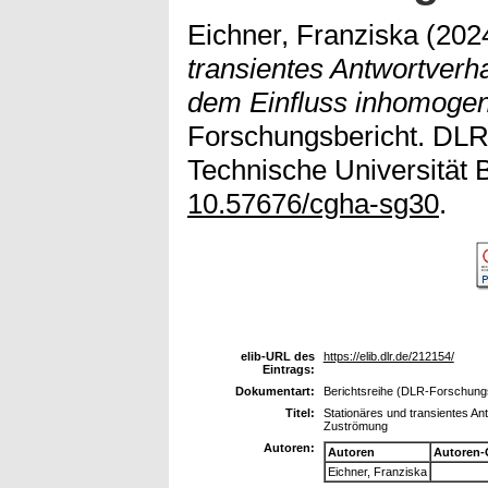
Eichner, Franziska
(202
transientes Antwortverh
dem Einfluss inhomoge
Forschungsbericht. DLR
Technische Universität B
10.57676/cgha-sg30
.
elib-URL des
https://elib.dlr.de/212154/
Eintrags:
Dokumentart:
Berichtsreihe (DLR-Forschungsb
Titel:
Stationäres und transientes A
Zuströmung
Autoren:
Autoren
Autoren-
Eichner, Franziska