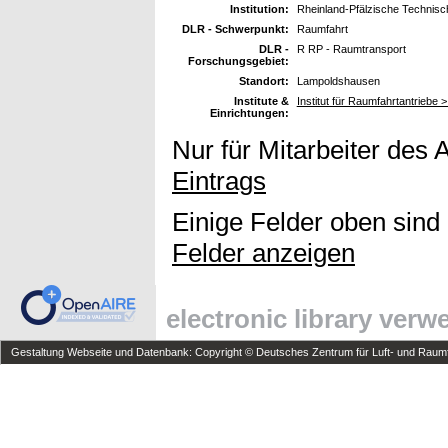
Institution:
Rheinland-Pfälzische Technisc
DLR - Schwerpunkt:
Raumfahrt
DLR -
R RP - Raumtransport
Forschungsgebiet:
Standort:
Lampoldshausen
Institute &
Institut für Raumfahrtantriebe 
Einrichtungen:
Nur für Mitarbeiter des 
Eintrags
Einige Felder oben sind
Felder anzeigen
electronic library ver
Gestaltung Webseite und Datenbank: Copyright © Deutsches Zentrum für Luft- und Raumfa