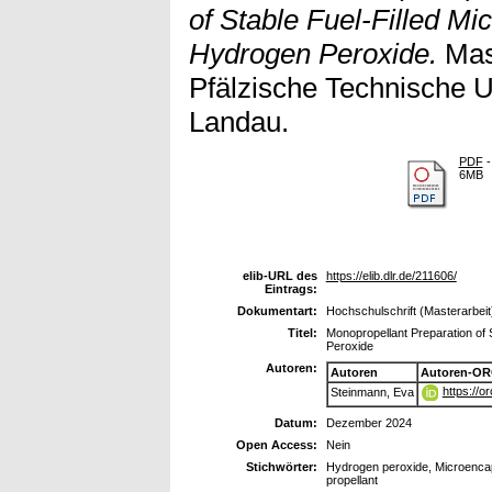
of Stable Fuel-Filled Mi
Hydrogen Peroxide.
Mast
Pfälzische Technische Un
Landau.
PDF
-
6MB
elib-URL des
https://elib.dlr.de/211606/
Eintrags:
Dokumentart:
Hochschulschrift (Masterarbeit
Titel:
Monopropellant Preparation of 
Peroxide
Autoren:
Autoren
Autoren-OR
https://o
Steinmann, Eva
Datum:
Dezember 2024
Open Access:
Nein
Stichwörter:
Hydrogen peroxide, Microencaps
propellant