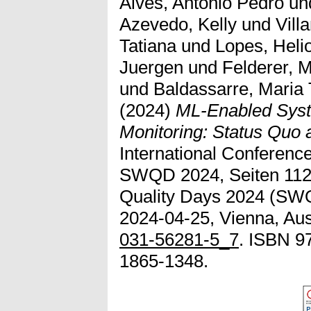
Alves, Antonio Pedro
un
Azevedo, Kelly
und
Vill
Tatiana
und
Lopes, Heli
Juergen
und
Felderer, 
und
Baldassarre, Maria
(2024)
ML-Enabled Sys
Monitoring: Status Quo
International Conference
SWQD 2024, Seiten 112-
Quality Days 2024 (SWQ
2024-04-25, Vienna, Aust
031-56281-5_7
. ISBN 9
1865-1348.