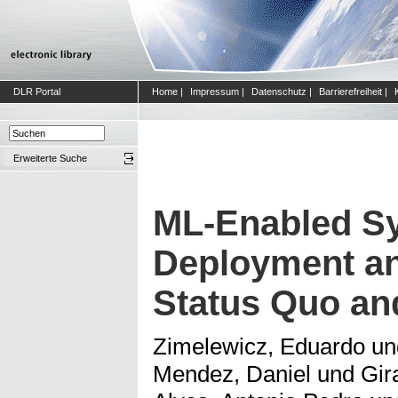
DLR Portal
Home
|
Impressum
|
Datenschutz
|
Barrierefreiheit
|
Erweiterte Suche
ML-Enabled S
Deployment an
Status Quo an
Zimelewicz, Eduardo
u
Mendez, Daniel
und
Gir