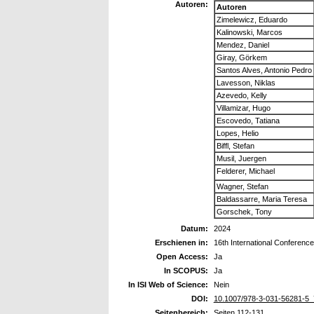
Autoren:
Autoren
Zimelewicz, Eduardo
Kalinowski, Marcos
Mendez, Daniel
Giray, Görkem
Santos Alves, Antonio Pedro
Lavesson, Niklas
Azevedo, Kelly
Villamizar, Hugo
Escovedo, Tatiana
Lopes, Helio
Biffl, Stefan
Musil, Juergen
Felderer, Michael
Wagner, Stefan
Baldassarre, Maria Teresa
Gorschek, Tony
Datum:
2024
Erschienen in:
16th International Conferenc
Open Access:
Ja
In SCOPUS:
Ja
In ISI Web of Science:
Nein
DOI:
10.1007/978-3-031-56281-5_
Seitenbereich:
Seiten 112-131