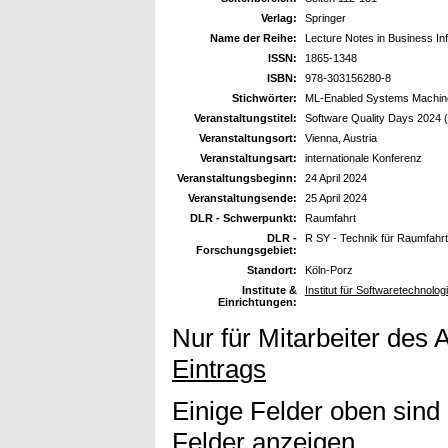
Verlag:
Springer
Name der Reihe:
Lecture Notes in Business In
ISSN:
1865-1348
ISBN:
978-303156280-8
Stichwörter:
ML-Enabled Systems Machin
Veranstaltungstitel:
Software Quality Days 2024
Veranstaltungsort:
Vienna, Austria
Veranstaltungsart:
internationale Konferenz
Veranstaltungsbeginn:
24 April 2024
Veranstaltungsende:
25 April 2024
DLR - Schwerpunkt:
Raumfahrt
DLR -
R SY - Technik für Raumfahr
Forschungsgebiet:
Standort:
Köln-Porz
Institute &
Institut für Softwaretechnolog
Einrichtungen:
Nur für Mitarbeiter des 
Eintrags
Einige Felder oben sind
Felder anzeigen