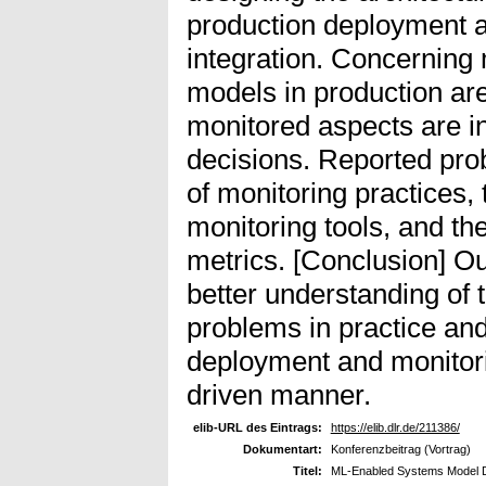
production deployment a
integration. Concerning
models in production ar
monitored aspects are in
decisions. Reported pro
of monitoring practices,
monitoring tools, and the
metrics. [Conclusion] Ou
better understanding of 
problems in practice an
deployment and monitori
driven manner.
elib-URL des Eintrags:
https://elib.dlr.de/211386/
Dokumentart:
Konferenzbeitrag (Vortrag)
Titel:
ML-Enabled Systems Model D