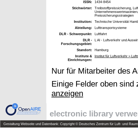
ISSN:
1434-8454
Stichwörter:
Treibstoffpreissicherung, Luf
Unternehmenswertmaximierung
Preissicherungsstrategien
Institution:
Technische Universität Ham
Abteilung:
Lufttransportsysteme
DLR - Schwerpunkt:
Luftfahrt
DLR -
L AI - Luftverkehr und Auswi
Forschungsgebiet:
Standort:
Hamburg
Institute &
Institut für Luftverkehr > L
Einrichtungen:
Nur für Mitarbeiter des 
Einige Felder oben sind 
anzeigen
electronic library verw
Gestaltung Webseite und Datenbank: Copyright © Deutsches Zentrum für Luft- und Raumfa