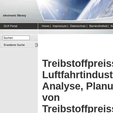
DLR Portal
Home
|
Impressum
|
Datenschutz
|
Barrierefreiheit
|
K
Erweiterte Suche
Treibstoffprei
Luftfahrtindust
Analyse, Plan
von
Treibstoffprei