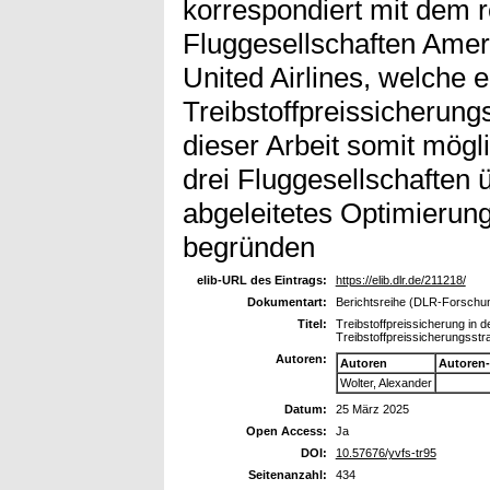
korrespondiert mit dem r
Fluggesellschaften Ameri
United Airlines, welche 
Treibstoffpreissicherungsa
dieser Arbeit somit mögl
drei Fluggesellschaften 
abgeleitetes Optimierung
begründen
elib-URL des Eintrags:
https://elib.dlr.de/211218/
Dokumentart:
Berichtsreihe (DLR-Forschung
Titel:
Treibstoffpreissicherung in d
Treibstoffpreissicherungsstr
Autoren:
Autoren
Autoren
Wolter, Alexander
Datum:
25 März 2025
Open Access:
Ja
DOI:
10.57676/yvfs-tr95
Seitenanzahl:
434