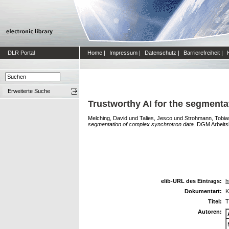
DLR Portal
Home
|
Impressum
|
Datenschutz
|
Barrierefreiheit
|
Erweiterte Suche
Trustworthy AI for the segmenta
Melching, David
und
Talies, Jesco
und
Strohmann, Tobia
segmentation of complex synchrotron data.
DGM Arbeitsk
elib-URL des Eintrags:
h
Dokumentart:
K
Titel:
T
Autoren: