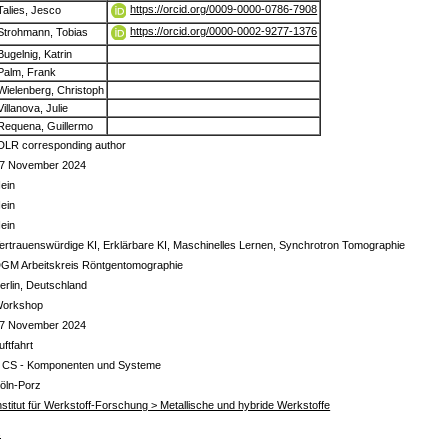
https://orcid.org/0009-0000-0786-7908
Talies, Jesco
https://orcid.org/0000-0002-9277-1376
Strohmann, Tobias
Bugelnig, Katrin
Palm, Frank
Wielenberg, Christoph
Villanova, Julie
Requena, Guillermo
DLR corresponding author
7 November 2024
ein
ein
ein
ertrauenswürdige KI, Erklärbare KI, Maschinelles Lernen, Synchrotron Tomographie
GM Arbeitskreis Röntgentomographie
erlin, Deutschland
orkshop
7 November 2024
uftfahrt
 CS - Komponenten und Systeme
öln-Porz
nstitut für Werkstoff-Forschung > Metallische und hybride Werkstoffe
s