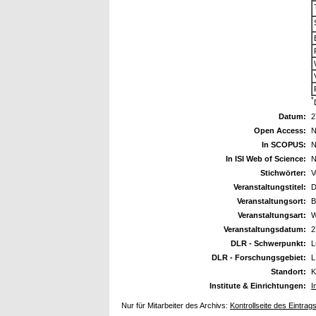
*
Datum:
2
Open Access:
N
In SCOPUS:
N
In ISI Web of Science:
N
Stichwörter:
V
Veranstaltungstitel:
D
Veranstaltungsort:
B
Veranstaltungsart:
W
Veranstaltungsdatum:
2
DLR - Schwerpunkt:
L
DLR - Forschungsgebiet:
L
Standort:
K
Institute & Einrichtungen:
I
Nur für Mitarbeiter des Archivs:
Kontrollseite des Eintrag