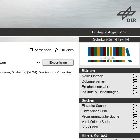
Freitag, 7. August 2026
Schriftgröße:
[-]
Text
[+]
Versenden
Drucken
Blättern
quena, Guillermo
(2024)
Trustworthy AI for the
Neue Einträge
Dokumentenart
Erscheinungsjahr
Institute & Einrichtungen
Suchen
Einfache Suche
Erweiterte Suche
Programmatische Suche
Vordefinierte Suche
RSS-Feed
Hilfe & Kontakt