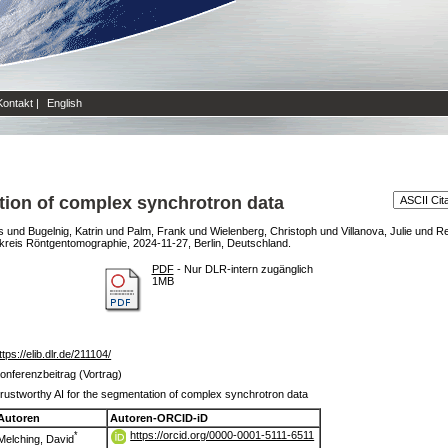
Kontakt
|
English
tion of complex synchrotron data
s
und
Bugelnig, Katrin
und
Palm, Frank
und
Wielenberg, Christoph
und
Villanova, Julie
und
Re
reis Röntgentomographie, 2024-11-27, Berlin, Deutschland.
PDF
- Nur DLR-intern zugänglich
1MB
ttps://elib.dlr.de/211104/
onferenzbeitrag (Vortrag)
rustworthy AI for the segmentation of complex synchrotron data
Autoren
Autoren-ORCID-iD
https://orcid.org/0000-0001-5111-6511
*
Melching, David