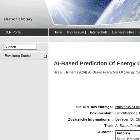
DLR Portal
Home
|
Impressum
|
Datenschutz
|
Barrierefreiheit
|
Erweiterte Suche
AI-Based Prediction Of Energy 
Sirsat, Hemant
(2024)
AI-Based Prediction Of Energy C
elib-URL des Eintrags:
https://elib.dlr.
Dokumentart:
Berichtsreihe (D
Zusätzliche Informationen:
Betreuer: Dr. Ch
Titel:
AI-Based Predic
Autoren:
Autoren
Sirsat, Hemant