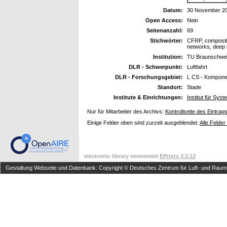
Datum:
30 November 2
Open Access:
Nein
Seitenanzahl:
69
Stichwörter:
CFRP, composite 
networks, deep 
Institution:
TU Braunschwe
DLR - Schwerpunkt:
Luftfahrt
DLR - Forschungsgebiet:
L CS - Kompone
Standort:
Stade
Institute & Einrichtungen:
Institut für Sys
Nur für Mitarbeiter des Archivs:
Kontrollseite des Eintrag
Einige Felder oben sind zurzeit ausgeblendet:
Alle Felder
electronic library verwendet
EPrints 3.3.12
Gestaltung Webseite und Datenbank: Copyright © Deutsches Zentrum für Luft- und Raumfa