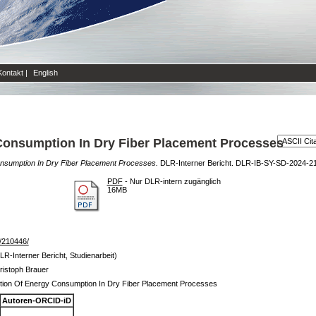
Kontakt
|
English
Consumption In Dry Fiber Placement Processes
onsumption In Dry Fiber Placement Processes.
DLR-Interner Bericht. DLR-IB-SY-SD-2024-215
PDF
- Nur DLR-intern zugänglich
16MB
de/210446/
LR-Interner Bericht, Studienarbeit)
ristoph Brauer
tion Of Energy Consumption In Dry Fiber Placement Processes
Autoren-ORCID-iD