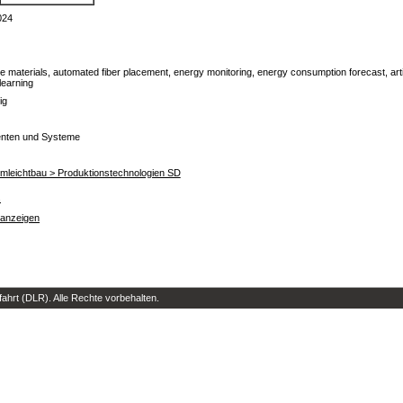
024
materials, automated fiber placement, energy monitoring, energy consumption forecast, artific
learning
ig
nten und Systeme
temleichtbau > Produktionstechnologien SD
s
 anzeigen
hrt (DLR). Alle Rechte vorbehalten.