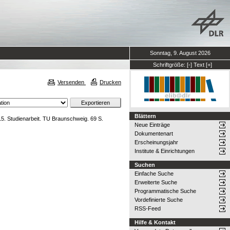
Sonntag, 9. August 2026
Schriftgröße:
[-]
Text
[+]
Versenden
Drucken
Blättern
. Studienarbeit. TU Braunschweig. 69 S.
Neue Einträge
Dokumentenart
Erscheinungsjahr
Institute & Einrichtungen
Suchen
Einfache Suche
Erweiterte Suche
Programmatische Suche
Vordefinierte Suche
RSS-Feed
Hilfe & Kontakt