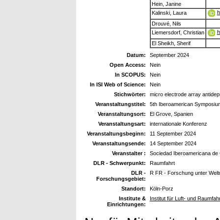
Hein, Janine
h
Kalinski, Laura
Drouvé, Nils
h
Liemersdorf, Christian
El Sheikh, Sherif
Datum:
September 2024
Open Access:
Nein
In SCOPUS:
Nein
In ISI Web of Science:
Nein
Stichwörter:
micro electrode array antide
Veranstaltungstitel:
5th Iberoamerican Symposiu
Veranstaltungsort:
El Grove, Spanien
Veranstaltungsart:
internationale Konferenz
Veranstaltungsbeginn:
11 September 2024
Veranstaltungsende:
14 September 2024
Veranstalter :
Sociedad Iberoamericana d
DLR - Schwerpunkt:
Raumfahrt
DLR -
R FR - Forschung unter Wel
Forschungsgebiet:
Standort:
Köln-Porz
Institute &
Institut für Luft- und Raumfah
Einrichtungen: