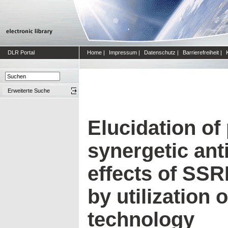
DLR Portal
Home
|
Impressum
|
Datenschutz
|
Barrierefreiheit
|
Erweiterte Suche
Elucidation of
synergetic ant
effects of SSR
by utilization
technology