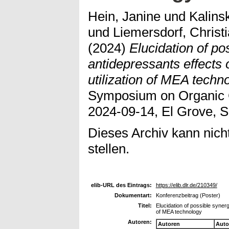
Hein, Janine
und
Kalins
und
Liemersdorf, Christ
(2024)
Elucidation of po
antidepressants effects
utilization of MEA techn
Symposium on Organic C
2024-09-14, El Grove, S
Dieses Archiv kann nicht
stellen.
elib-URL des Eintrags:
https://elib.dlr.de/210349/
Dokumentart:
Konferenzbeitrag (Poster)
Titel:
Elucidation of possible syner
of MEA technology
Autoren:
Autoren
Auto