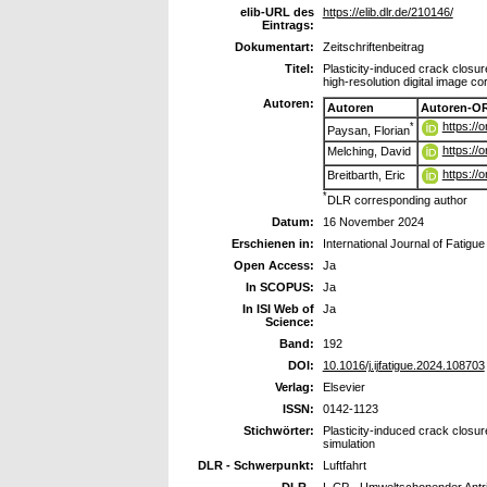
elib-URL des
https://elib.dlr.de/210146/
Eintrags:
Dokumentart:
Zeitschriftenbeitrag
Titel:
Plasticity-induced crack closur
high-resolution digital image cor
Autoren:
Autoren
Autoren-OR
https://
*
Paysan, Florian
https://
Melching, David
https://
Breitbarth, Eric
*
DLR corresponding author
Datum:
16 November 2024
Erschienen in:
International Journal of Fatigue
Open Access:
Ja
In SCOPUS:
Ja
In ISI Web of
Ja
Science:
Band:
192
DOI:
10.1016/j.ijfatigue.2024.108703
Verlag:
Elsevier
ISSN:
0142-1123
Stichwörter:
Plasticity-induced crack closure,
simulation
DLR - Schwerpunkt:
Luftfahrt