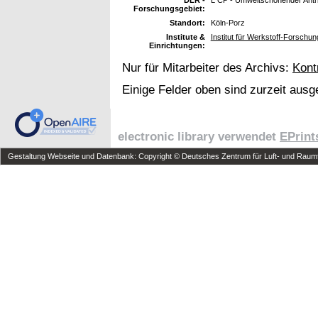
DLR -
L CP - Umweltschonender Antr
Forschungsgebiet:
Standort:
Köln-Porz
Institute &
Institut für Werkstoff-Forschu
Einrichtungen:
Nur für Mitarbeiter des Archivs:
Kont
Einige Felder oben sind zurzeit ausg
electronic library verwendet
EPrint
Gestaltung Webseite und Datenbank: Copyright © Deutsches Zentrum für Luft- und Raumfa