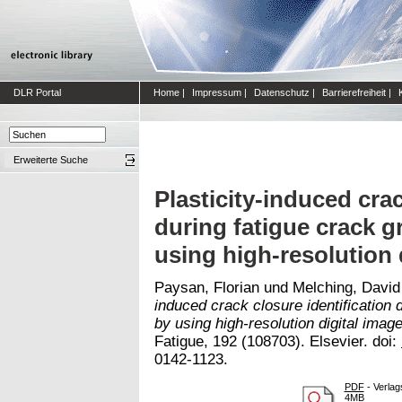
DLR Portal
Home
|
Impressum
|
Datenschutz
|
Barrierefreiheit
|
Erweiterte Suche
Plasticity-induced crac
during fatigue crack 
using high-resolution 
Paysan, Florian
und
Melching, David
induced crack closure identification
by using high-resolution digital image
Fatigue, 192 (108703). Elsevier. doi:
0142-1123.
PDF
- Verlag
4MB