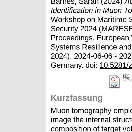
Barnes, Sarah
(2024)
Ad
Identification in Muon 
Workshop on Maritime S
Security 2024 (MARES
Proceedings. European
Systems Resilience an
2024), 2024-06-06 - 20
Germany. doi:
10.5281/
PDF
-
17MB
Kurzfassung
Muon tomography emplo
image the internal struc
composition of target v