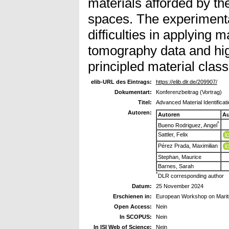
materials afforded by t
spaces. The experimenta
difficulties in applying 
tomography data and hig
principled material classi
elib-URL des Eintrags:
https://elib.dlr.de/209907/
Dokumentart:
Konferenzbeitrag (Vortrag)
Titel:
Advanced Material Identifica
Autoren:
Autoren
Au
*
Bueno Rodriguez, Angel
Sattler, Felix
Pérez Prada, Maximilian
Stephan, Maurice
Barnes, Sarah
*
DLR corresponding author
Datum:
25 November 2024
Erschienen in:
European Workshop on Marit
Open Access:
Nein
In SCOPUS:
Nein
In ISI Web of Science:
Nein