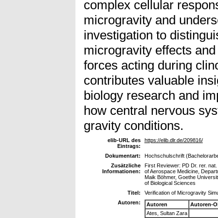
complex cellular respon
microgravity and undersc
investigation to disting
microgravity effects and
forces acting during clin
contributes valuable insi
biology research and im
how central nervous sys
gravity conditions.
elib-URL des
https://elib.dlr.de/209816/
Eintrags:
Dokumentart:
Hochschulschrift (Bachelorarbe
Zusätzliche
First Reviewer: PD Dr. rer. n
Informationen:
of Aerospace Medicine, Depart
Maik Böhmer, Goethe University
of Biological Sciences
Titel:
Verification of Microgravity Sim
Autoren:
Autoren
Autoren-O
Ates, Sultan Zara