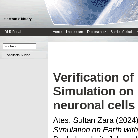
DLR Portal
Home
|
Impressum
|
Datenschutz
|
Barrierefreiheit
|
Erweiterte Suche
Verification of
Simulation on 
neuronal cells
Ates, Sultan Zara
(2024
Simulation on Earth with