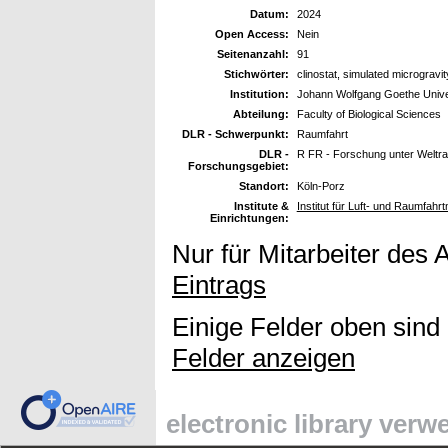
Datum:
2024
Open Access:
Nein
Seitenanzahl:
91
Stichwörter:
clinostat, simulated microgravit
Institution:
Johann Wolfgang Goethe Univer
Abteilung:
Faculty of Biological Sciences
DLR - Schwerpunkt:
Raumfahrt
DLR -
R FR - Forschung unter Welt
Forschungsgebiet:
Standort:
Köln-Porz
Institute &
Institut für Luft- und Raumfahrt
Einrichtungen:
Nur für Mitarbeiter des 
Eintrags
Einige Felder oben sind
Felder anzeigen
electronic library ver