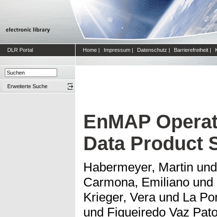
DLR Portal
Home
|
Impressum
|
Datenschutz
|
Barrierefreiheit
|
Erweiterte Suche
EnMAP Operati
Data Product S
Habermeyer, Martin
un
Carmona, Emiliano
und
Krieger, Vera
und
La Por
und
Figueiredo Vaz Pato