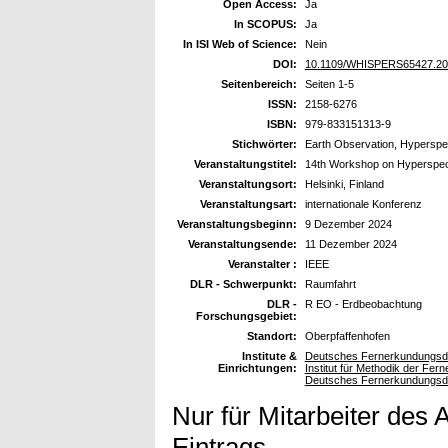
Open Access:
Ja
In SCOPUS:
Ja
In ISI Web of Science:
Nein
DOI:
10.1109/WHISPERS65427.20
Seitenbereich:
Seiten 1-5
ISSN:
2158-6276
ISBN:
979-833151313-9
Stichwörter:
Earth Observation, Hyperspe
Veranstaltungstitel:
14th Workshop on Hyperspect
Veranstaltungsort:
Helsinki, Finland
Veranstaltungsart:
internationale Konferenz
Veranstaltungsbeginn:
9 Dezember 2024
Veranstaltungsende:
11 Dezember 2024
Veranstalter :
IEEE
DLR - Schwerpunkt:
Raumfahrt
DLR -
R EO - Erdbeobachtung
Forschungsgebiet:
Standort:
Oberpfaffenhofen
Institute &
Deutsches Fernerkundungsda
Einrichtungen:
Institut für Methodik der Fe
Deutsches Fernerkundungsda
Nur für Mitarbeiter des 
Eintrags