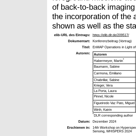
of back-to-back imaging 
the incorporation of the 
shown as well as the sta
elib-URL des Eintrags:
https://elib.dlr.de/209517/
Dokumentart:
Konferenzbeitrag (Vortrag)
Titel:
EnMAP Operations in Light of 
Autoren:
Autoren
*
Habermeyer, Martin
Baumann, Sabine
Carmona, Emiliano
Chabrillat, Sabine
Krieger, Vera
La Porta, Laura
Pinnel, Nicole
Figueiredo Vaz Pato, Miguel
Wirth, Katrin
*
DLR corresponding author
Datum:
Dezember 2024
Erschienen in:
14th Workshop on Hyperspect
Sensing, WHISPERS 2024