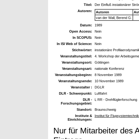
Titel:
Der Einfluß instationärer Str
Autoren:
Autoren
Au
van der Wall, Berend G.
Datum:
1989
Open Access:
Nein
In SCOPUS:
Nein
In ISI Web of Science:
Nein
Stichwörter:
instationäre Profilaerodynami
Veranstaltungstitel:
4. Workshop der Arbeitsgeme
Veranstaltungsort:
Göttingen
Veranstaltungsart:
nationale Konferenz
Veranstaltungsbeginn:
8 November 1989
Veranstaltungsende:
10 November 1989
Veranstalter :
DGLR
DLR - Schwerpunkt:
Luftfahrt
DLR -
L RR - Drehflüglerforschung
Forschungsgebiet:
Standort:
Braunschweig
Institute &
Institut für Flugsystemtechn
Einrichtungen:
Nur für Mitarbeiter des 