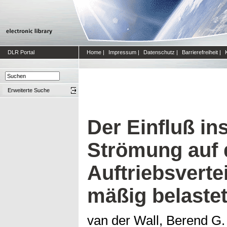
DLR Portal
Home
|
Impressum
|
Datenschutz
|
Barrierefreiheit
|
Erweiterte Suche
Der Einfluß in
Strömung auf 
Auftriebsverte
mäßig belaste
van der Wall, Berend G.