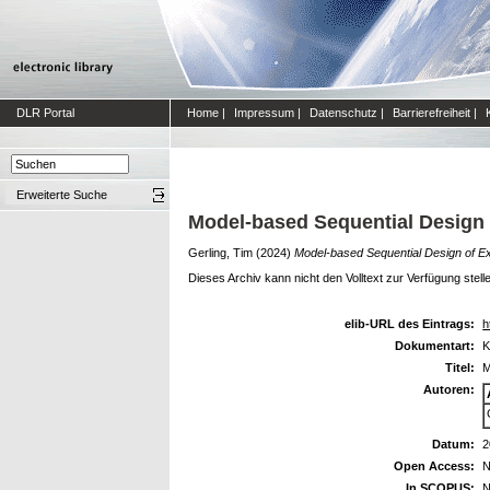
DLR Portal
Home
|
Impressum
|
Datenschutz
|
Barrierefreiheit
|
Erweiterte Suche
Model-based Sequential Design o
Gerling, Tim
(2024)
Model-based Sequential Design of Ex
Dieses Archiv kann nicht den Volltext zur Verfügung stell
elib-URL des Eintrags:
h
Dokumentart:
K
Titel:
M
Autoren:
Datum:
2
Open Access:
N
In SCOPUS:
N