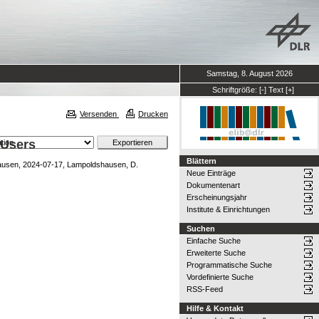
Samstag, 8. August 2026
Schriftgröße:
[-]
Text
[+]
Versenden
Drucken
 Users
Blättern
ausen, 2024-07-17, Lampoldshausen, D.
Neue Einträge
Dokumentenart
Erscheinungsjahr
Institute & Einrichtungen
Suchen
Einfache Suche
Erweiterte Suche
Programmatische Suche
Vordefinierte Suche
RSS-Feed
Hilfe & Kontakt