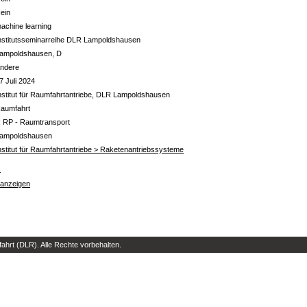
ein
achine learning
nstitutsseminarreihe DLR Lampoldshausen
ampoldshausen, D
ndere
7 Juli 2024
nstitut für Raumfahrtantriebe, DLR Lampoldshausen
aumfahrt
 RP - Raumtransport
ampoldshausen
nstitut für Raumfahrtantriebe > Raketenantriebssysteme
s
 anzeigen
hrt (DLR). Alle Rechte vorbehalten.