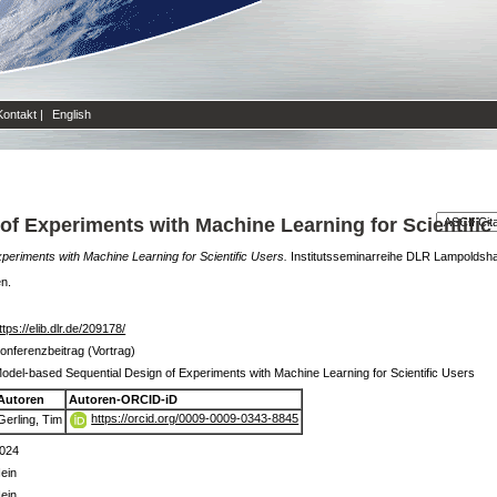
Kontakt
|
English
f Experiments with Machine Learning for Scientific
periments with Machine Learning for Scientific Users.
Institutsseminarreihe DLR Lampoldsh
en.
ttps://elib.dlr.de/209178/
onferenzbeitrag (Vortrag)
odel-based Sequential Design of Experiments with Machine Learning for Scientific Users
Autoren
Autoren-ORCID-iD
https://orcid.org/0009-0009-0343-8845
Gerling, Tim
024
ein
ein