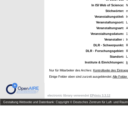
In ISI Web of Science:
N
Stichwörter:
m
Veranstaltungstitel:
I
Veranstaltungsort:
L
Veranstaltungsart:
A
Veranstaltungsdatum:
1
Veranstalter :
I
DLR - Schwerpunkt:
R
DLR - Forschungsgebiet:
R
Standort:
L
Institute & Einrichtungen:
I
Nur für Mitarbeiter des Archivs:
Kontrollseite des Eintrag
Einige Felder oben sind zurzeit ausgeblendet:
Alle Felder
electronic library verwendet
EPrints 3.3.12
Gestaltung Webseite und Datenbank: Copyright © Deutsches Zentrum für Luft- und Raumfa