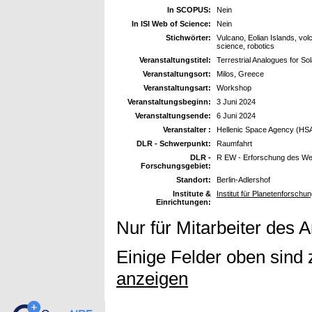
In SCOPUS:
Nein
In ISI Web of Science:
Nein
Stichwörter:
Vulcano, Eolian Islands, vo
science, robotics
Veranstaltungstitel:
Terrestrial Analogues for So
Veranstaltungsort:
Milos, Greece
Veranstaltungsart:
Workshop
Veranstaltungsbeginn:
3 Juni 2024
Veranstaltungsende:
6 Juni 2024
Veranstalter :
Hellenic Space Agency (HS
DLR - Schwerpunkt:
Raumfahrt
DLR -
R EW - Erforschung des We
Forschungsgebiet:
Standort:
Berlin-Adlershof
Institute &
Institut für Planetenforschu
Einrichtungen:
Nur für Mitarbeiter des 
Einige Felder oben sind 
anzeigen