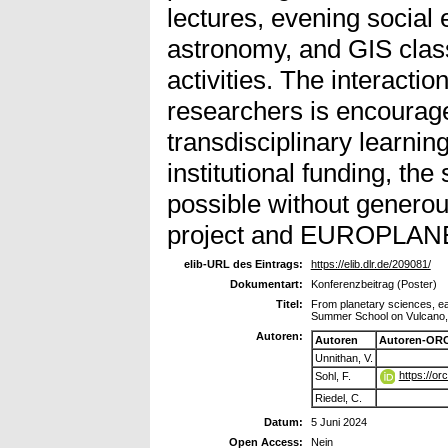
lectures, evening social
astronomy, and GIS clas
activities. The interacti
researchers is encouraged
transdisciplinary learnin
institutional funding, t
possible without genero
project and EUROPLAN
elib-URL des Eintrags:
https://elib.dlr.de/209081/
Dokumentart:
Konferenzbeitrag (Poster)
Titel:
From planetary sciences, ear
Summer School on Vulcano, 
Autoren:
Autoren
Autoren-ORC
Unnithan, V.
https://o
Sohl, F.
Riedel, C.
Datum:
5 Juni 2024
Open Access:
Nein