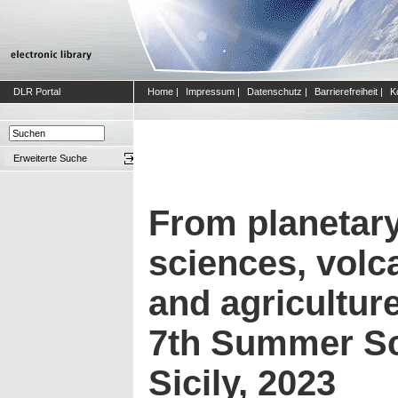
DLR Portal
Home
|
Impressum
|
Datenschutz
|
Barrierefreiheit
|
K
Erweiterte Suche
From planetary
sciences, volc
and agriculture
7th Summer Sc
Sicily, 2023