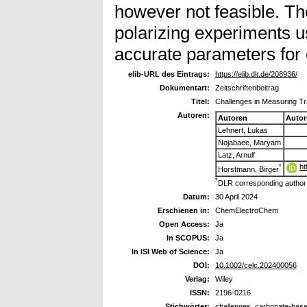
however not feasible. Th
polarizing experiments u
accurate parameters for 
elib-URL des Eintrags:
https://elib.dlr.de/208936/
Dokumentart:
Zeitschriftenbeitrag
Titel:
Challenges in Measuring Tr
Autoren:
Autoren
Autor
Lehnert, Lukas
Nojabaee, Maryam
Latz, Arnulf
ht
*
Horstmann, Birger
*
DLR corresponding author
Datum:
30 April 2024
Erschienen in:
ChemElectroChem
Open Access:
Ja
In SCOPUS:
Ja
In ISI Web of Science:
Ja
DOI:
10.1002/celc.202400056
Verlag:
Wiley
ISSN:
2196-0216
Stichwörter:
challenges, carbonate-base