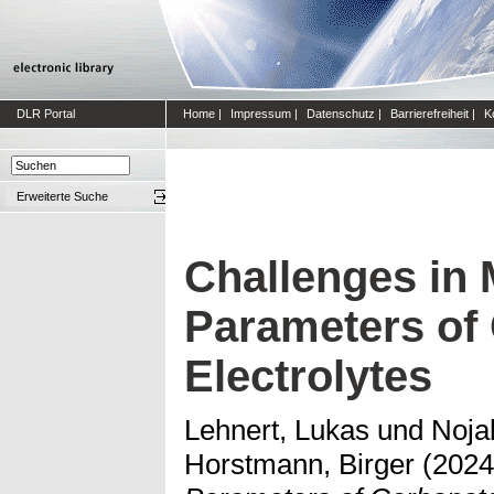
DLR Portal
Home
|
Impressum
|
Datenschutz
|
Barrierefreiheit
|
K
Erweiterte Suche
Challenges in 
Parameters of
Electrolytes
Lehnert, Lukas
und
Noja
Horstmann, Birger
(202