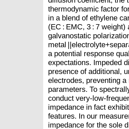
thermodynamic factor fo
in a blend of ethylene c
(EC : EMC, 3 : 7 weight) 
galvanostatic polarizati
metal ||electrolyte+separ
a potential response qual
expectations. Impeded di
presence of additional, u
electrodes, preventing a r
parameters. To spectrall
conduct very-low-frequ
impedance in fact exhibits
features. In our measurem
impedance for the sole di