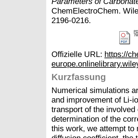
Parameters of Carbonate
ChemElectroChem. Wiley
2196-0216.
P
7
Offizielle URL:
https://ch
europe.onlinelibrary.wil
Kurzfassung
Numerical simulations ar
and improvement of Li-io
transport of the involved 
determination of the cor
this work, we attempt to 
diffusion coefficient, th