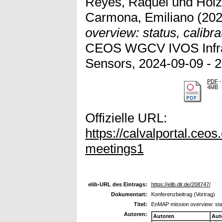
Reyes, Raquel
und
Holz
Carmona, Emiliano
(20
overview: status, calibra
CEOS WGCV IVOS Infrar
Sensors, 2024-09-09 - 2
PDF
-
4MB
Offizielle URL:
https://calvalportal.ceo
meetings1
elib-URL des Eintrags:
https://elib.dlr.de/208747/
Dokumentart:
Konferenzbeitrag (Vortrag)
Titel:
EnMAP mission overview: statu
Autoren:
Autoren
Aut