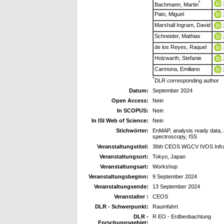
*
Bachmann, Martin
Pato, Miguel
Marshall Ingram, David
Schneider, Mathias
de los Reyes, Raquel
Holzwarth, Stefanie
Carmona, Emiliano
*
DLR corresponding author
Datum:
September 2024
Open Access:
Nein
In SCOPUS:
Nein
In ISI Web of Science:
Nein
Stichwörter:
EnMAP, analysis ready data, ar
spectroscopy, ISS
Veranstaltungstitel:
36th CEOS WGCV IVOS Infrar
Veranstaltungsort:
Tokyo, Japan
Veranstaltungsart:
Workshop
Veranstaltungsbeginn:
9 September 2024
Veranstaltungsende:
13 September 2024
Veranstalter :
CEOS
DLR - Schwerpunkt:
Raumfahrt
DLR -
R EO - Erdbeobachtung
Forschungsgebiet: