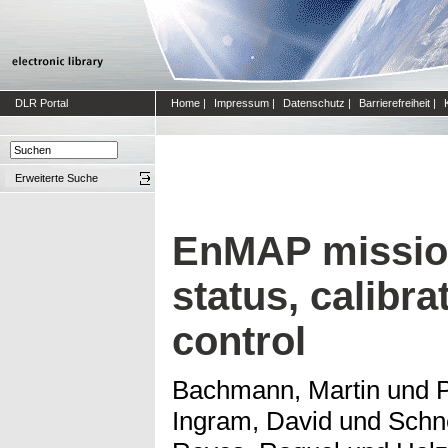
DLR Portal
Home
|
Impressum
|
Datenschutz
|
Barrierefreiheit
|
Erweiterte Suche
EnMAP missio
status, calibra
control
Bachmann, Martin
und
P
Ingram, David
und
Schn