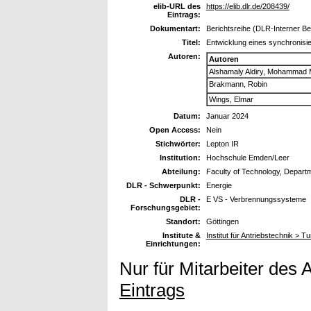
elib-URL des
https://elib.dlr.de/208439/
Eintrags:
Dokumentart:
Berichtsreihe (DLR-Interner Be
Titel:
Entwicklung eines synchronisi
Autoren:
Autoren
Alshamaly Aldiry, Mohammad 
Brakmann, Robin
Wings, Elmar
Datum:
Januar 2024
Open Access:
Nein
Stichwörter:
Lepton IR
Institution:
Hochschule Emden/Leer
Abteilung:
Faculty of Technology, Depart
DLR - Schwerpunkt:
Energie
DLR -
E VS - Verbrennungssysteme
Forschungsgebiet:
Standort:
Göttingen
Institute &
Institut für Antriebstechnik > Tu
Einrichtungen:
Nur für Mitarbeiter des 
Eintrags