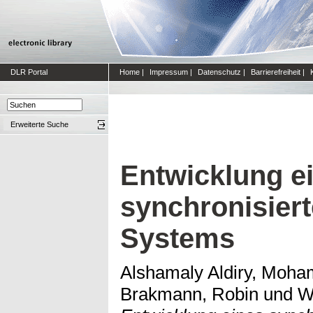
DLR Portal
Home
|
Impressum
|
Datenschutz
|
Barrierefreiheit
|
Erweiterte Suche
Entwicklung e
synchronisier
Systems
Alshamaly Aldiry, Moh
Brakmann, Robin
und
W