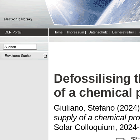
DLR Portal
Home
|
Impressum
|
Datenschutz
|
Barrierefreiheit
|
Erweiterte Suche
Defossilising 
of a chemical 
Giuliano, Stefano
(2024
supply of a chemical pro
Solar Colloquium, 2024
PDF
-