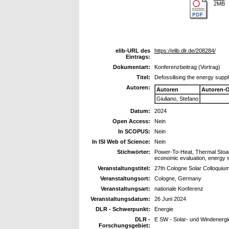
2MB
elib-URL des
https://elib.dlr.de/208284/
Eintrags:
Dokumentart:
Konferenzbeitrag (Vortrag)
Titel:
Defossilising the energy suppl
Autoren:
Autoren
Autoren-
Giuliano, Stefano
Datum:
2024
Open Access:
Nein
In SCOPUS:
Nein
In ISI Web of Science:
Nein
Stichwörter:
Power-To-Heat, Thermal Stoar
economic evaluation, energy 
Veranstaltungstitel:
27th Cologne Solar Colloquiu
Veranstaltungsort:
Cologne, Germany
Veranstaltungsart:
nationale Konferenz
Veranstaltungsdatum:
26 Juni 2024
DLR - Schwerpunkt:
Energie
DLR -
E SW - Solar- und Windenergi
Forschungsgebiet: