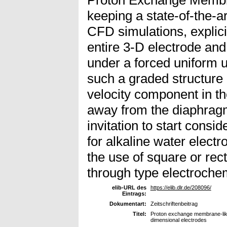
keeping a state-of-the-a
CFD simulations, explicit
entire 3-D electrode and
under a forced uniform u
such a graded structure 
velocity component in th
away from the diaphragm
invitation to start consi
for alkaline water electro
the use of square or rec
through type electrochem
elib-URL des
https://elib.dlr.de/208096/
Eintrags:
Dokumentart:
Zeitschriftenbeitrag
Titel:
Proton exchange membrane-like 
dimensional electrodes