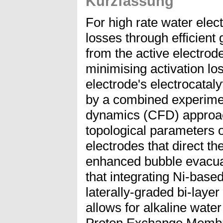
Kurzfassung
For high rate water elec
losses through efficien
from the active electrod
minimising activation lo
electrode's electrocatalyt
by a combined experimen
dynamics (CFD) approach
topological parameters 
electrodes that direct t
enhanced bubble evacuat
that integrating Ni-base
laterally-graded bi-layer
allows for alkaline wate
Proton Exchange Membr