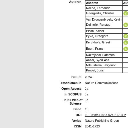
Autoren:
Autoren
Au
Rocha, Fernando
Georgiadis, Christos
Van Droogenbroek, Kevin
Delmelle, Renaud
Pinon, Xavier
Pyka, Grzegorz
Kerckhofs, Greet
Egert, Franz
Razmjooei, Fatemeh
Ansar, Syed-Asif
Mitsushima, Shigenori
Proost, Joris
Datum:
2024
Erschienen in:
Nature Communications
Open Access:
Ja
In SCOPUS:
Ja
In ISI Web of
Ja
Science:
Band:
15
DOI:
10.1038/s41467-024-51704-z
Verlag:
Nature Publishing Group
ISSN:
2041-1723