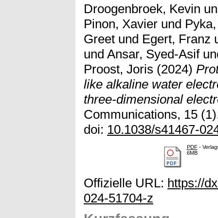
Droogenbroek, Kevin
u
Pinon, Xavier
und
Pyka,
Greet
und
Egert, Franz
und
Ansar, Syed-Asif
un
Proost, Joris
(2024)
Pro
like alkaline water elect
three-dimensional elect
Communications, 15 (1).
doi:
10.1038/s41467-02
PDF
- Verlag
6MB
Offizielle URL:
https://d
024-51704-z