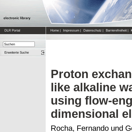
DLR Portal
Home
|
Impressum
|
Datenschutz
|
Barrierefreiheit
|
Erweiterte Suche
Proton excha
like alkaline w
using flow-eng
dimensional e
Rocha, Fernando
und
G