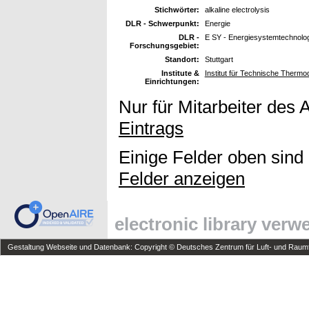
Stichwörter:
alkaline electrolysis
DLR - Schwerpunkt:
Energie
DLR -
E SY - Energiesystemtechnolog
Forschungsgebiet:
Standort:
Stuttgart
Institute &
Institut für Technische Therm
Einrichtungen:
Nur für Mitarbeiter des 
Eintrags
Einige Felder oben sind
Felder anzeigen
electronic library ver
Gestaltung Webseite und Datenbank: Copyright © Deutsches Zentrum für Luft- und Raumfa