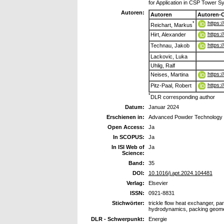
for Application in CSP Tower 
Autoren:
Autoren
Autoren-
https:
*
Reichart, Markus
https:
Hirt, Alexander
https:
Technau, Jakob
Lackovic, Luka
Uhlig, Ralf
https:
Neises, Martina
https:
Pitz-Paal, Robert
*
DLR corresponding author
Datum:
Januar 2024
Erschienen in:
Advanced Powder Technology
Open Access:
Ja
In SCOPUS:
Ja
In ISI Web of
Ja
Science:
Band:
35
DOI:
10.1016/j.apt.2024.104481
Verlag:
Elsevier
ISSN:
0921-8831
Stichwörter:
trickle flow heat exchanger, par
hydrodynamics, packing geomet
DLR - Schwerpunkt:
Energie