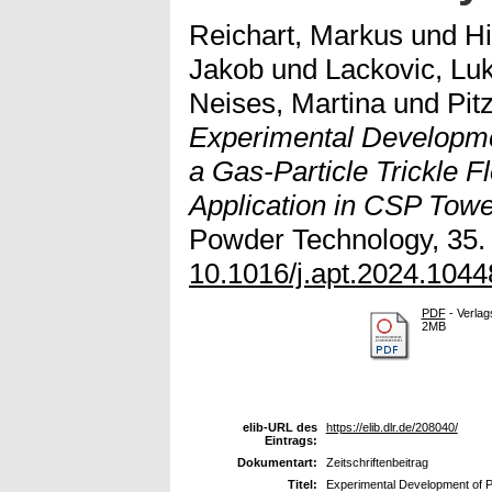
Reichart, Markus
und
Hi
Jakob
und
Lackovic, Lu
Neises, Martina
und
Pit
Experimental Developmen
a Gas-Particle Trickle 
Application in CSP Tow
Powder Technology, 35. E
10.1016/j.apt.2024.1044
PDF
- Verlag
2MB
elib-URL des
https://elib.dlr.de/208040/
Eintrags:
Dokumentart:
Zeitschriftenbeitrag
Titel:
Experimental Development of P