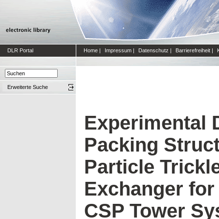
DLR Portal
Home
|
Impressum
|
Datenschutz
|
Barrierefreiheit
|
Erweiterte Suche
Experimental 
Packing Struct
Particle Trick
Exchanger for 
CSP Tower Sy