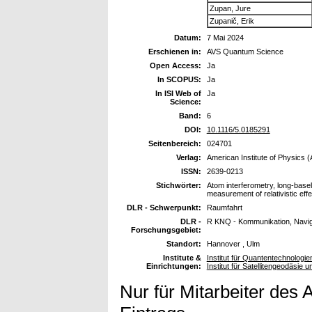
Zupan, Jure
Zupanič, Erik
Datum:
7 Mai 2024
Erschienen in:
AVS Quantum Science
Open Access:
Ja
In SCOPUS:
Ja
In ISI Web of
Ja
Science:
Band:
6
DOI:
10.1116/5.0185291
Seitenbereich:
024701
Verlag:
American Institute of Physics (
ISSN:
2639-0213
Stichwörter:
Atom interferometry, long-baseli
measurement of relativistic eff
DLR - Schwerpunkt:
Raumfahrt
DLR -
R KNQ - Kommunikation, Navig
Forschungsgebiet:
Standort:
Hannover , Ulm
Institute &
Institut für Quantentechnologi
Einrichtungen:
Institut für Satellitengeodäsie u
Nur für Mitarbeiter des 