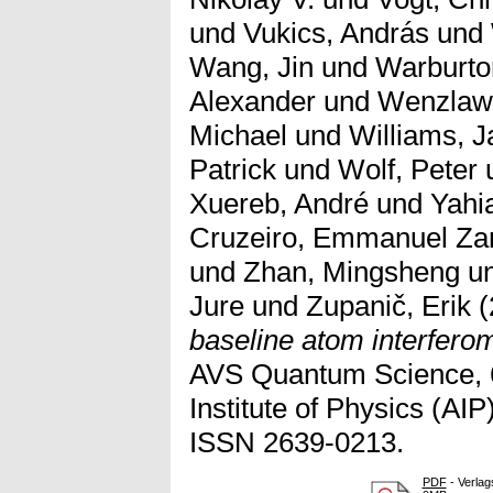
und
Vukics, András
und
Wang, Jin
und
Warburto
Alexander
und
Wenzlaws
Michael
und
Williams, 
Patrick
und
Wolf, Peter
Xuereb, André
und
Yahi
Cruzeiro, Emmanuel Za
und
Zhan, Mingsheng
u
Jure
und
Zupanič, Erik
(
baseline atom interfer
AVS Quantum Science, 6
Institute of Physics (AIP
ISSN 2639-0213.
PDF
- Verlag