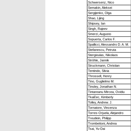
Schwersenz, Nico
Semakin, Aleksei
Sergijenko, Olga
Shao, Lijing
Shipsey, Ian
Singh, Rajeev
Smerzi, Augusto
Sopuerta, Carlos F.
Spallicci, Alessandro D. A. M.
Stefanescu, Petruta
Stergioulas, Nikolaos
Ströhle, Jannik
Struckmann, Christian
Tentindo, Silvia
Throssell, Henry
Tino, Guglielmo M.
Tinsley, Jonathan N.
Tintareanu Mircea, Ovidiu
Tkalčec, Kimberly
Tolley, Andrew. J.
Tornatore, Vincenza
Torres-Orjuela, Alejandro
Treutlein, Philipp
Trombettoni, Andrea
Tsai, Yu-Dai