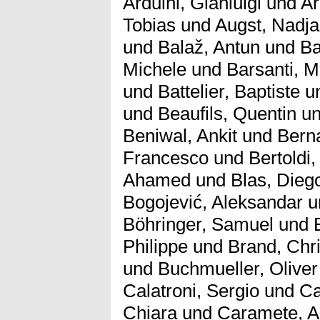
Arduini, Gianluigi
und
Ar
Tobias
und
Augst, Nadja
und
Balaž, Antun
und
Ba
Michele
und
Barsanti, M
und
Battelier, Baptiste
u
und
Beaufils, Quentin
u
Beniwal, Ankit
und
Bern
Francesco
und
Bertoldi
Ahamed
und
Blas, Dieg
Bogojević, Aleksandar
u
Böhringer, Samuel
und
Philippe
und
Brand, Chri
und
Buchmueller, Oliver
Calatroni, Sergio
und
Ca
Chiara
und
Caramete, 