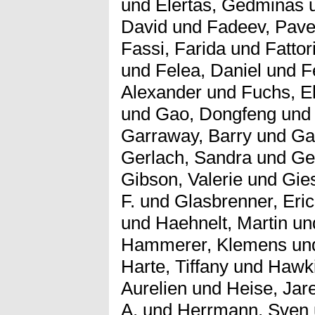
und
Elertas, Gedminas
David
und
Fadeev, Pave
Fassi, Farida
und
Fattor
und
Felea, Daniel
und
F
Alexander
und
Fuchs, E
und
Gao, Dongfeng
un
Garraway, Barry
und
Ga
Gerlach, Sandra
und
Ge
Gibson, Valerie
und
Gie
F.
und
Glasbrenner, Eric
und
Haehnelt, Martin
un
Hammerer, Klemens
un
Harte, Tiffany
und
Hawki
Aurelien
und
Heise, Jare
A.
und
Herrmann, Sven