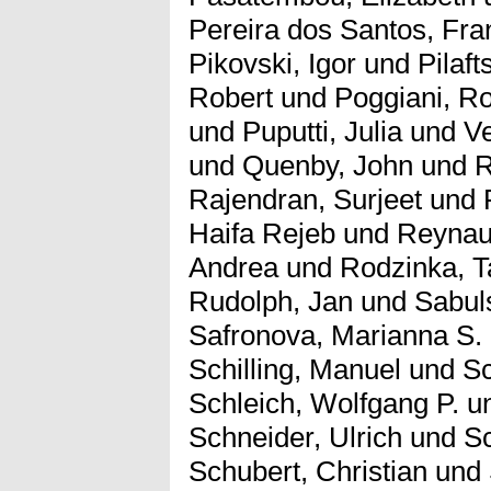
Pereira dos Santos, Fra
Pikovski, Igor
und
Pilaft
Robert
und
Poggiani, R
und
Puputti, Julia
und
Ve
und
Quenby, John
und
R
Rajendran, Surjeet
und
Haifa Rejeb
und
Reynau
Andrea
und
Rodzinka, T
Rudolph, Jan
und
Sabul
Safronova, Marianna S.
Schilling, Manuel
und
Sc
Schleich, Wolfgang P.
u
Schneider, Ulrich
und
Sc
Schubert, Christian
und