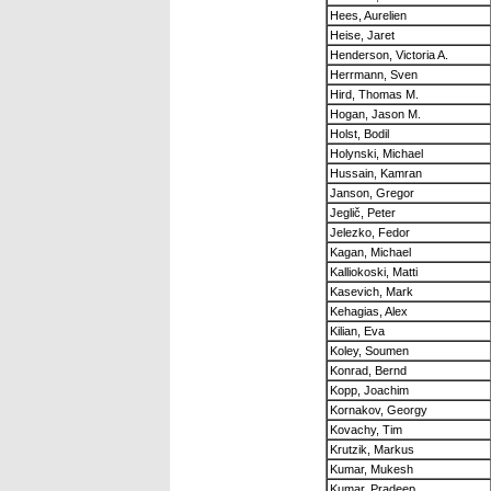
Hees, Aurelien
Heise, Jaret
Henderson, Victoria A.
Herrmann, Sven
Hird, Thomas M.
Hogan, Jason M.
Holst, Bodil
Holynski, Michael
Hussain, Kamran
Janson, Gregor
Jeglič, Peter
Jelezko, Fedor
Kagan, Michael
Kalliokoski, Matti
Kasevich, Mark
Kehagias, Alex
Kilian, Eva
Koley, Soumen
Konrad, Bernd
Kopp, Joachim
Kornakov, Georgy
Kovachy, Tim
Krutzik, Markus
Kumar, Mukesh
Kumar, Pradeep