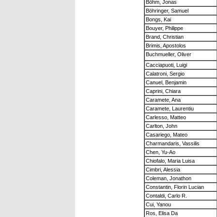
Böhm, Jonas
Böhringer, Samuel
Bongs, Kai
Bouyer, Philippe
Brand, Christian
Brimis, Apostolos
Buchmueller, Oliver
Cacciapuoti, Luigi
Calatroni, Sergio
Canuel, Benjamin
Caprini, Chiara
Caramete, Ana
Caramete, Laurentiu
Carlesso, Matteo
Carlton, John
Casariego, Mateo
Charmandaris, Vassilis
Chen, Yu-Ao
Chiofalo, Maria Luisa
Cimbri, Alessia
Coleman, Jonathon
Constantin, Florin Lucian
Contaldi, Carlo R.
Cui, Yanou
Ros, Elisa Da