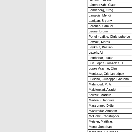
Lämmerzahl, Claus
Landsberg, Greg
Langlois, Mehdi
Lanigan, Bryony
Lellouch, Samuel
Leone, Bruno
Poncin-Lafitte, Christophe Le
Lewicki, Marek
Leykauf, Bastian
Lezeik, Ali
Lombriser, Lucas
Luis Lopez-Gonzalez, J.
Lopez Asamar, Elias
Monjaraz, Cristian López
Luciano, Giuseppe Gaetano
Mahmoud, M. A.
Maleknejad, Azadeh
Krutzik, Markus
Marteau, Jacques
Massonnet, Didier
Mazumdar, Anupam
McCabe, Christopher
Meister, Matthias
Menu, Jonathan