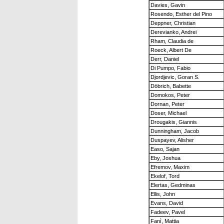
Davies, Gavin
Rosendo, Esther del Pino
Deppner, Christian
Derevianko, Andrei
Rham, Claudia de
Roeck, Albert De
Derr, Daniel
Di Pumpo, Fabio
Djordjevic, Goran S.
Döbrich, Babette
Domokos, Peter
Dornan, Peter
Doser, Michael
Drougakis, Giannis
Dunningham, Jacob
Duspayev, Alisher
Easo, Sajan
Eby, Joshua
Efremov, Maxim
Ekelof, Tord
Elertas, Gedminas
Ellis, John
Evans, David
Fadeev, Pavel
Fanì, Mattia