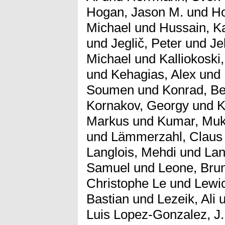
Hogan, Jason M.
und
Ho
Michael
und
Hussain, 
und
Jeglič, Peter
und
Je
Michael
und
Kalliokoski,
und
Kehagias, Alex
und
Soumen
und
Konrad, B
Kornakov, Georgy
und
K
Markus
und
Kumar, Mu
und
Lämmerzahl, Claus
Langlois, Mehdi
und
Lan
Samuel
und
Leone, Bru
Christophe Le
und
Lewi
Bastian
und
Lezeik, Ali
u
Luis Lopez-Gonzalez, J.