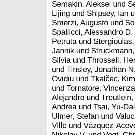
Semakin, Aleksei
und
Se
Lijing
und
Shipsey, Ian
u
Smerzi, Augusto
und
So
Spallicci, Alessandro D.
Petruta
und
Stergioulas,
Jannik
und
Struckmann, 
Silvia
und
Throssell, He
und
Tinsley, Jonathan N
Ovidiu
und
Tkalčec, Kim
und
Tornatore, Vincenza
Alejandro
und
Treutlein,
Andrea
und
Tsai, Yu-Dai
Ulmer, Stefan
und
Valuc
Ville
und
Vázquez-Aceve
Nikolay V.
und
Vogt, Chr