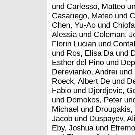
und
Carlesso, Matteo
u
Casariego, Mateo
und
C
Chen, Yu-Ao
und
Chiofa
Alessia
und
Coleman, J
Florin Lucian
und
Contal
und
Ros, Elisa Da
und
D
Esther del Pino
und
Dep
Derevianko, Andrei
und
Roeck, Albert De
und
De
Fabio
und
Djordjevic, G
und
Domokos, Peter
un
Michael
und
Drougakis,
Jacob
und
Duspayev, Al
Eby, Joshua
und
Efremo