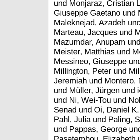
und
Monjaraz, Cristian 
Giuseppe Gaetano
und
Maleknejad, Azadeh
un
Marteau, Jacques
und
M
Mazumdar, Anupam
un
Meister, Matthias
und
M
Messineo, Giuseppe
un
Millington, Peter
und
Mil
Jeremiah
und
Montero, 
und
Müller, Jürgen
und
und
Ni, Wei-Tou
und
Nol
Senad
und
Oi, Daniel K.
Pahl, Julia
und
Paling, 
und
Pappas, George
un
Pasatembou, Elizabeth