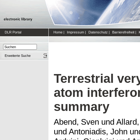
DLR Portal
Home
|
Impressum
|
Datenschutz
|
Barrierefreiheit
|
Erweiterte Suche
Terrestrial ver
atom interfer
summary
Abend, Sven
und
Allard,
und
Antoniadis, John
un