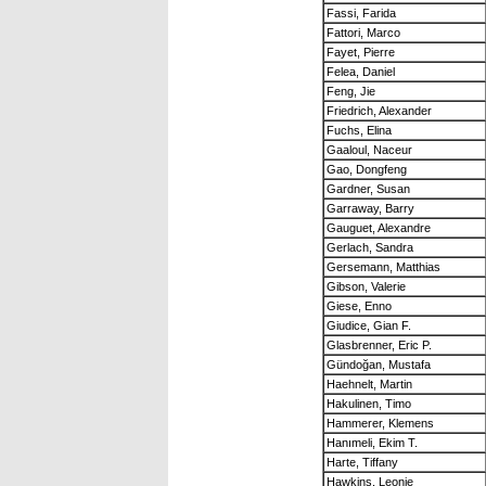
Fassi, Farida
Fattori, Marco
Fayet, Pierre
Felea, Daniel
Feng, Jie
Friedrich, Alexander
Fuchs, Elina
Gaaloul, Naceur
Gao, Dongfeng
Gardner, Susan
Garraway, Barry
Gauguet, Alexandre
Gerlach, Sandra
Gersemann, Matthias
Gibson, Valerie
Giese, Enno
Giudice, Gian F.
Glasbrenner, Eric P.
Gündoğan, Mustafa
Haehnelt, Martin
Hakulinen, Timo
Hammerer, Klemens
Hanımeli, Ekim T.
Harte, Tiffany
Hawkins, Leonie