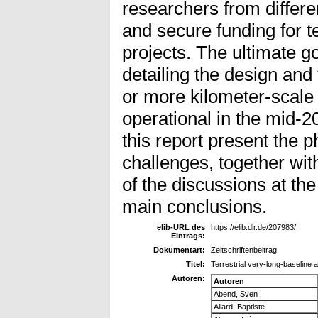
researchers from differen
and secure funding for te
projects. The ultimate g
detailing the design and
or more kilometer-scale 
operational in the mid-2
this report present the 
challenges, together wi
of the discussions at th
main conclusions.
elib-URL des
https://elib.dlr.de/207983/
Eintrags:
Dokumentart:
Zeitschriftenbeitrag
Titel:
Terrestrial very-long-baselin
Autoren:
Autoren
Abend, Sven
Allard, Baptiste