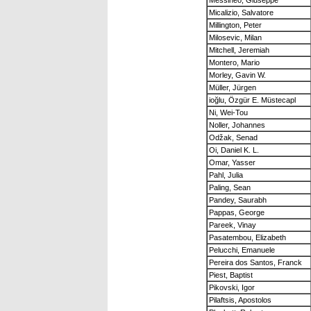
Messineo, Giuseppe
Micalizio, Salvatore
Millington, Peter
Milosevic, Milan
Mitchell, Jeremiah
Montero, Mario
Morley, Gavin W.
Müller, Jürgen
ioğlu, Özgür E. Müstecapl
Ni, Wei-Tou
Noller, Johannes
Odžak, Senad
Oi, Daniel K. L.
Omar, Yasser
Pahl, Julia
Paling, Sean
Pandey, Saurabh
Pappas, George
Pareek, Vinay
Pasatembou, Elizabeth
Pelucchi, Emanuele
Pereira dos Santos, Franck
Piest, Baptist
Pikovski, Igor
Pilaftsis, Apostolos