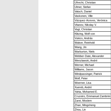
Ufrecht, Christian
Ulmer, Stefan
Valuch, Daniel
Vaskonen, Ville
Vázquez-Aceves, Verónica
Vitanov, Nikolay V.
Vogt, Christian
Klitzing, Wolf von
Vukics, András
Walser, Reinhold
Wang, Jin
Warburton, Niels
Webber-Date, Alexander
Wenzlawski, André
Werner, Michael
Williams, Jason
Windpassinger, Patrick
Wolf, Peter
Woerner, Lisa
Xuereb, André
Yahia, Mohamed E.
Cruzeiro, Emmanuel Zambrini
Zarei, Moslem
Zhan, Mingsheng
Zhou, Lin