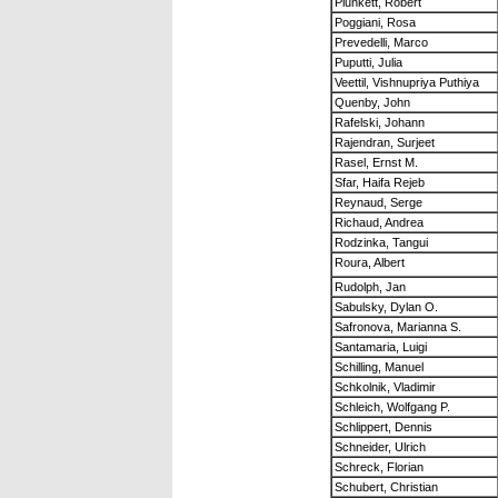
Plunkett, Robert
Poggiani, Rosa
Prevedelli, Marco
Puputti, Julia
Veettil, Vishnupriya Puthiya
Quenby, John
Rafelski, Johann
Rajendran, Surjeet
Rasel, Ernst M.
Sfar, Haifa Rejeb
Reynaud, Serge
Richaud, Andrea
Rodzinka, Tangui
Roura, Albert
Rudolph, Jan
Sabulsky, Dylan O.
Safronova, Marianna S.
Santamaria, Luigi
Schilling, Manuel
Schkolnik, Vladimir
Schleich, Wolfgang P.
Schlippert, Dennis
Schneider, Ulrich
Schreck, Florian
Schubert, Christian