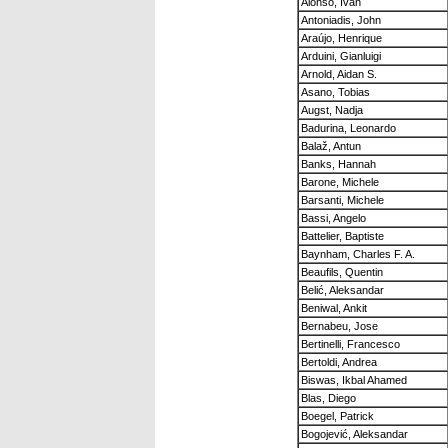
Alonso, Iván
Antoniadis, John
Araújo, Henrique
Arduini, Gianluigi
Arnold, Aidan S.
Asano, Tobias
Augst, Nadja
Badurina, Leonardo
Balaž, Antun
Banks, Hannah
Barone, Michele
Barsanti, Michele
Bassi, Angelo
Battelier, Baptiste
Baynham, Charles F. A.
Beaufils, Quentin
Belić, Aleksandar
Beniwal, Ankit
Bernabeu, Jose
Bertinelli, Francesco
Bertoldi, Andrea
Biswas, Ikbal Ahamed
Blas, Diego
Boegel, Patrick
Bogojević, Aleksandar