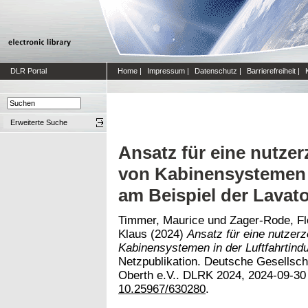
DLR Portal
Home
|
Impressum
|
Datenschutz
|
Barrierefreiheit
|
Erweiterte Suche
Ansatz für eine nutzer
von Kabinensystemen i
am Beispiel der Lavat
Timmer, Maurice
und
Zager-Rode, Fl
Klaus
(2024)
Ansatz für eine nutzerz
Kabinensystemen in der Luftfahrtindu
Netzpublikation. Deutsche Gesellschaf
Oberth e.V.. DLRK 2024, 2024-09-30 
10.25967/630280
.