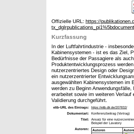
Offizielle URL:
https://publikationen.
tx_dglrpublications_pi1%5bdocume
Kurzfassung
In der Luftfahrtindustrie - insbeson
Kabinensystemen - ist es das Ziel, P
Bedürfnisse der Passagiere als auch 
Produktentwicklungsprozess werden
nutzerzentriertes Design oder Design
ein nutzerzentrierter Entwicklungsa
ausgewählten Kabinensystemen im B
werden zu Beginn Anwendungsfälle, 
erarbeitet sowie im weiteren Verlauf
Validierung durchgeführt.
elib-URL des Eintrags:
https://elib.dlr.de/207832/
Dokumentart:
Konferenzbeitrag (Vortrag)
Titel:
Ansatz für eine nutzerzentrie
Beispiel der Lavatory
Autoren:
Autoren
Autor