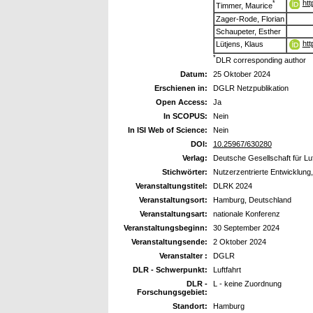
htt
*
Timmer, Maurice
Zager-Rode, Florian
Schaupeter, Esther
htt
Lütjens, Klaus
*
DLR corresponding author
Datum:
25 Oktober 2024
Erschienen in:
DGLR Netzpublikation
Open Access:
Ja
In SCOPUS:
Nein
In ISI Web of Science:
Nein
DOI:
10.25967/630280
Verlag:
Deutsche Gesellschaft für Luf
Stichwörter:
Nutzerzentrierte Entwicklun
Veranstaltungstitel:
DLRK 2024
Veranstaltungsort:
Hamburg, Deutschland
Veranstaltungsart:
nationale Konferenz
Veranstaltungsbeginn:
30 September 2024
Veranstaltungsende:
2 Oktober 2024
Veranstalter :
DGLR
DLR - Schwerpunkt:
Luftfahrt
DLR -
L - keine Zuordnung
Forschungsgebiet:
Standort:
Hamburg