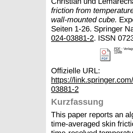
Christian
und
Lemarecha
friction from temperatur
wall-mounted cube.
Expe
Seiten 1-26. Springer Na
024-03881-2
. ISSN 072
PDF
- Verlag
11MB
Offizielle URL:
https://link.springer.co
03881-2
Kurzfassung
This paper reports an al
time-averaged skin fricti
time-resolved temperatu