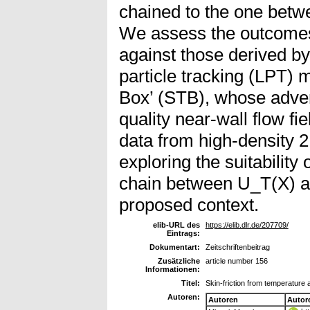
chained to the one bet
We assess the outcomes
against those derived b
particle tracking (LPT)
Box’ (STB), whose adven
quality near-wall flow fi
data from high-density 
exploring the suitability 
chain between U_T(X) an
proposed context.
elib-URL des
https://elib.dlr.de/207709/
Eintrags:
Dokumentart:
Zeitschriftenbeitrag
Zusätzliche
article number 156
Informationen:
Titel:
Skin-friction from temperature
Autoren:
Autoren
Autor