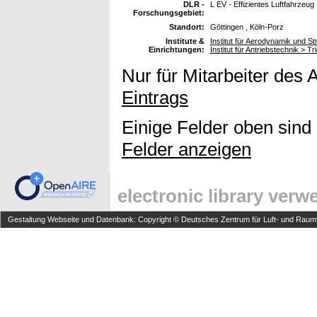
DLR -
L EV - Effizientes Luftfahrzeug
Forschungsgebiet:
Standort:
Göttingen , Köln-Porz
Institute &
Institut für Aerodynamik und S
Einrichtungen:
Institut für Antriebstechnik >
Nur für Mitarbeiter des 
Eintrags
Einige Felder oben sind
Felder anzeigen
electronic library ver
Gestaltung Webseite und Datenbank: Copyright © Deutsches Zentrum für Luft- und Raumfa