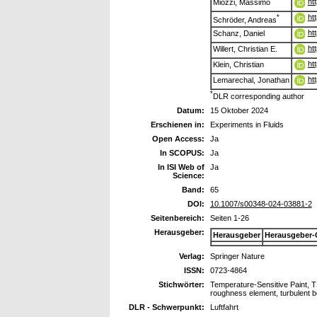
ht
Miozzi, Massimo
ht
*
Schröder, Andreas
ht
Schanz, Daniel
ht
Willert, Christian E.
ht
Klein, Christian
ht
Lemarechal, Jonathan
*
DLR corresponding author
Datum:
15 Oktober 2024
Erschienen in:
Experiments in Fluids
Open Access:
Ja
In SCOPUS:
Ja
In ISI Web of
Ja
Science:
Band:
65
DOI:
10.1007/s00348-024-03881-2
Seitenbereich:
Seiten 1-26
Herausgeber:
Herausgeber
Herausgeber-
Verlag:
Springer Nature
ISSN:
0723-4864
Stichwörter:
Temperature-Sensitive Paint, 
roughness element, turbulent b
DLR - Schwerpunkt:
Luftfahrt