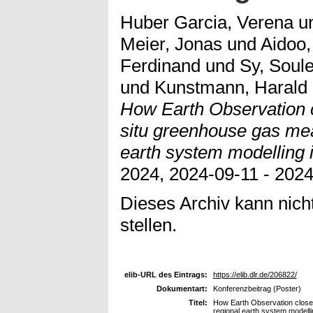
Huber Garcia, Verena
u
Meier, Jonas
und
Aidoo,
Ferdinand
und
Sy, Sou
und
Kunstmann, Harald
How Earth Observation c
situ greenhouse gas me
earth system modelling i
2024, 2024-09-11 - 2024
Dieses Archiv kann nicht
stellen.
elib-URL des Eintrags:
https://elib.dlr.de/206822/
Dokumentart:
Konferenzbeitrag (Poster)
Titel:
How Earth Observation close
regional earth system modelli