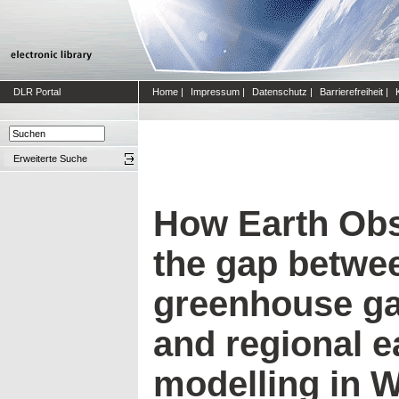
DLR Portal
Home
|
Impressum
|
Datenschutz
|
Barrierefreiheit
|
Erweiterte Suche
How Earth Obs
the gap betwee
greenhouse g
and regional e
modelling in W