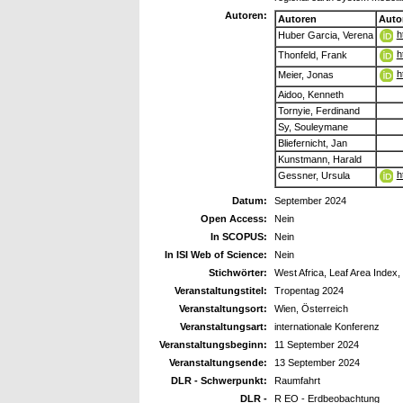
Autoren:
Autoren
Auto
h
Huber Garcia, Verena
h
Thonfeld, Frank
h
Meier, Jonas
Aidoo, Kenneth
Tornyie, Ferdinand
Sy, Souleymane
Bliefernicht, Jan
Kunstmann, Harald
h
Gessner, Ursula
Datum:
September 2024
Open Access:
Nein
In SCOPUS:
Nein
In ISI Web of Science:
Nein
Stichwörter:
West Africa, Leaf Area Index,
Veranstaltungstitel:
Tropentag 2024
Veranstaltungsort:
Wien, Österreich
Veranstaltungsart:
internationale Konferenz
Veranstaltungsbeginn:
11 September 2024
Veranstaltungsende:
13 September 2024
DLR - Schwerpunkt:
Raumfahrt
DLR -
R EO - Erdbeobachtung