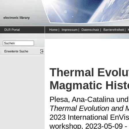
DLR Portal
Home
|
Impressum
|
Datenschutz
|
Barrierefreiheit
|
Erweiterte Suche
Thermal Evolu
Magmatic Hist
Plesa, Ana-Catalina
un
Thermal Evolution and M
2023 International EnVi
workshop, 2023-05-09 - 