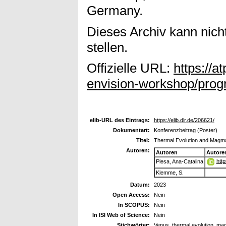
Germany.
Dieses Archiv kann nicht
stellen.
Offizielle URL:
https://a
envision-workshop/pro
elib-URL des Eintrags:
https://elib.dlr.de/206621/
Dokumentart:
Konferenzbeitrag (Poster)
Titel:
Thermal Evolution and Magma
Autoren:
Autoren
Autore
htt
Plesa, Ana-Catalina
Klemme, S.
Datum:
2023
Open Access:
Nein
In SCOPUS:
Nein
In ISI Web of Science:
Nein
Stichwörter:
Venus, thermal evolution, mag