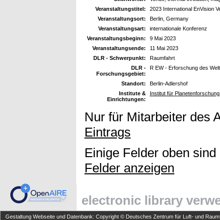
Veranstaltungstitel:
2023 International EnVision
Veranstaltungsort:
Berlin, Germany
Veranstaltungsart:
internationale Konferenz
Veranstaltungsbeginn:
9 Mai 2023
Veranstaltungsende:
11 Mai 2023
DLR - Schwerpunkt:
Raumfahrt
DLR -
R EW - Erforschung des Wel
Forschungsgebiet:
Standort:
Berlin-Adlershof
Institute &
Institut für Planetenforschun
Einrichtungen:
Nur für Mitarbeiter des 
Eintrags
Einige Felder oben sind
Felder anzeigen
electronic library ver
Gestaltung Webseite und Datenbank: Copyright © Deutsches Zentrum für Luft- und Raumfa