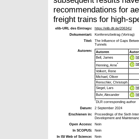
recommendations for ae
freight trains for high-s
elib-URL des Eintrags:
https://elib.dlr.de/206341/
Dokumentart:
Konferenzbeitrag (Vortrag)
Titel:
The Influence of Gaps Betwee
Tunnels
Autoren:
Autoren
Autor
ht
Bell, James
ht
*
Henning, Arne
Volkert, Rene
Michael, Oliver
Renschler, Christoph
ht
Siegel, Lars
ht
Buhr, Alexander
*
DLR corresponding author
Datum:
2 September 2024
Erschienen in:
Proceedings of the Sixth Int
Development and Maintenan
Open Access:
Nein
In SCOPUS:
Nein
In ISI Web of Science:
Nein