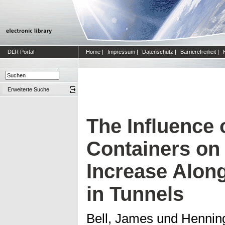
DLR Portal
Home
|
Impressum
|
Datenschutz
|
Barrierefreiheit
|
Erweiterte Suche
The Influence
Containers on
Increase Along
in Tunnels
Bell, James
und
Hennin