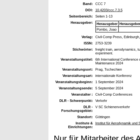
Band:
CCC 7
DOI:
10.4203/ccc.7.3.5
Seitenbereich:
Seiten 1-13
Herausgeber:
Herausgeber
Herausgebe
Pombo, Joao
Verlag:
Civil-Comp Press, Edinburgh
ISSN:
2753-3239
Stichwörter:
freight train, aerodynamics, t
experiment.
Veranstaltungstitel:
6th International Conferenc
Maintenance 2024
Veranstaltungsort:
Prag, Tschechien
Veranstaltungsart:
internationale Konferenz
Veranstaltungsbeginn:
1 September 2024
Veranstaltungsende:
5 September 2024
Veranstalter :
Civil-Comp Conferences
DLR - Schwerpunkt:
Verkehr
DLR -
V SC Schienenverkehr
Forschungsgebiet:
Standort:
Göttingen
Institute &
Institut für Aerodynamik un
Einrichtungen:
Nur für Mitarbeiter des 