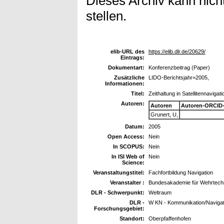
Dieses Archiv kann nicht
stellen.
elib-URL des
https://elib.dlr.de/20629/
Eintrags:
Dokumentart:
Konferenzbeitrag (Paper)
Zusätzliche
LIDO-Berichtsjahr=2005,
Informationen:
Titel:
Zeithaltung in Satellitennaviga
Autoren:
Autoren
Autoren-ORCID-
Grunert, U,
Datum:
2005
Open Access:
Nein
In SCOPUS:
Nein
In ISI Web of
Nein
Science:
Veranstaltungstitel:
Fachfortbildung Navigation
Veranstalter :
Bundesakademie für Wehrtech
DLR - Schwerpunkt:
Weltraum
DLR -
W KN - Kommunikation/Navigat
Forschungsgebiet:
Standort:
Oberpfaffenhofen