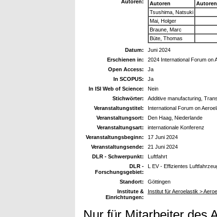
Autoren:
Autoren
Autoren
Tsushima, Natsuki
Mai, Holger
Braune, Marc
Büte, Thomas
Datum:
Juni 2024
Erschienen in:
2024 International Forum on 
Open Access:
Ja
In SCOPUS:
Ja
In ISI Web of Science:
Nein
Stichwörter:
Additive manufacturing, Trans
Veranstaltungstitel:
International Forum on Aeroe
Veranstaltungsort:
Den Haag, Niederlande
Veranstaltungsart:
internationale Konferenz
Veranstaltungsbeginn:
17 Juni 2024
Veranstaltungsende:
21 Juni 2024
DLR - Schwerpunkt:
Luftfahrt
DLR -
L EV - Effizientes Luftfahrzeu
Forschungsgebiet:
Standort:
Göttingen
Institute &
Institut für Aeroelastik > Aer
Einrichtungen:
Nur für Mitarbeiter des 