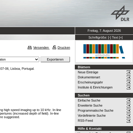
Freitag, 7. August 2026
Schriftgröße:
[-]
Text
[+]
Versenden
Drucken
Blättern
07-06, Lisboa, Portugal.
Neue Einträge
Dokumentenart
Erscheinungsjahr
Institute & Einrichtungen
Suchen
Einfache Suche
Erweiterte Suche
ng high speed imaging up to 10 kHz. In-line
Programmatische Suche
ertures (increased depth of field). In-line
Vordefinierte Suche
 are suggested.
RSS-Feed
Hilfe & Kontakt