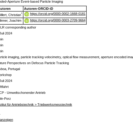
ded-Aperture Event-based Particle Imaging
utoren
Autoren-ORCID-iD
https://orcid.org/0000-0002-1668-0181
*
illert, Christian
https://orcid.org/0000-0003-2709-9664
linner, Joachim
LR corresponding author
Juli 2024
in
in
in
rticle imaging, particle tracking velocimetry, optical flow measurement, aperture encoded im
ture Perspectives on Defocus Particle Tracking
sboa, Portugal
orkshop
Juli 2024
ftfahrt
CP - Umweltschonender Antrieb
ln-Porz
stitut für Antriebstechnik > Triebwerksmesstechnik
s
 anzeigen