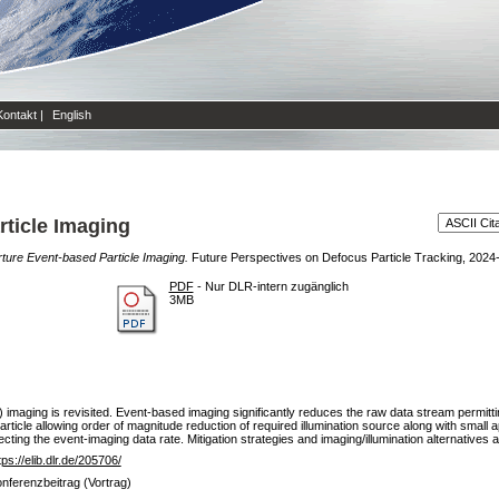
Kontakt
|
English
ticle Imaging
ure Event-based Particle Imaging.
Future Perspectives on Defocus Particle Tracking, 2024-
PDF
- Nur DLR-intern zugänglich
3MB
 imaging is revisited. Event-based imaging significantly reduces the raw data stream permitti
particle allowing order of magnitude reduction of required illumination source along with small ap
ecting the event-imaging data rate. Mitigation strategies and imaging/illumination alternatives
tps://elib.dlr.de/205706/
nferenzbeitrag (Vortrag)