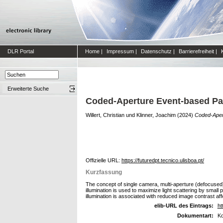
DLR Portal
Home
|
Impressum
|
Datenschutz
|
Barrierefreiheit
|
Erweiterte Suche
Coded-Aperture Event-based Par
Willert, Christian
und
Klinner, Joachim
(2024)
Coded-Apert
Offizielle URL:
https://futuredpt.tecnico.ulisboa.pt/
Kurzfassung
The concept of single camera, multi-aperture (defocused)
illumination is used to maximize light scattering by small 
illumination is associated with reduced image contrast aff
elib-URL des Eintrags:
ht
Dokumentart:
Ko