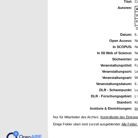
Titel:
Co
Autoren:
A
W
K
*
D
Datum:
6 
Open Access:
Ne
In SCOPUS:
Ne
In ISI Web of Science:
Ne
Stichwörter:
pa
Veranstaltungstitel:
Fu
Veranstaltungsort:
Li
Veranstaltungsart:
W
Veranstaltungsdatum:
6 
DLR - Schwerpunkt:
Lu
DLR - Forschungsgebiet:
L 
Standort:
Kö
Institute & Einrichtungen:
In
Nur für Mitarbeiter des Archivs:
Kontrollseite des Eintrag
Einige Felder oben sind zurzeit ausgeblendet:
Alle Felder