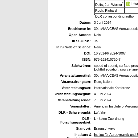
http
*
Delfs, Jan Werner
Ruck, Richard
*
DLR corresponding author
Datum:
3 Juni 2024
Erschienen in:
30th AIAA/CEAS Aeroacousti
Open Access:
Nein
In SCOPUS:
Ja
In ISI Web of Science:
Nein
DOI:
10.2514/6.2024-3007
ISBN:
978-162410720-7
Stichwörter:
speed of sound, surface press
Lighthill equation, source tim
Veranstaltungstitel:
30th AIAA/CEAS Aeroacousti
Veranstaltungsort:
Rom, Italien
Veranstaltungsart:
internationale Konferenz
Veranstaltungsbeginn:
4 Juni 2024
Veranstaltungsende:
7 Juni 2024
Veranstalter :
American Institute of Aeronau
DLR - Schwerpunkt:
Luftfahrt
DLR -
L - keine Zuordnung
Forschungsgebiet:
Standort:
Braunschweig
Institute &
Institut für Aerodynamik und