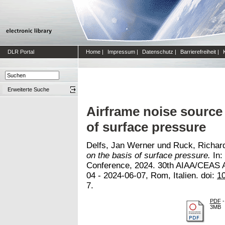
DLR Portal
Home
|
Impressum
|
Datenschutz
|
Barrierefreiheit
|
Erweiterte Suche
Airframe noise source 
of surface pressure
Delfs, Jan Werner
und
Ruck, Richar
on the basis of surface pressure.
In:
Conference, 2024. 30th AIAA/CEAS A
04 - 2024-06-07, Rom, Italien. doi:
1
7.
PDF
-
3MB