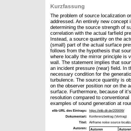
Kurzfassung
The problem of source localization on
addressed. An entirely new concept i
determining the source strength of s
correlation with the actual farfield 
Instead, a source quantity on the ac
(small) part of the actual surface pre
follows from the hypothesis that sou
where locally the mirror principle is 
wall. The statement implies that sound
an incident pressure (near) field. In 
necessary condition for the generati
turbulence. The source quantity is ob
on the observer position nor on the a
surface. Furthermore, because of it’
resolution compared to conventional 
examples of sound generation at ro
elib-URL des Eintrags:
https://elib.dlr.de/205699/
Dokumentart:
Konferenzbeitrag (Vortrag)
Titel:
Airframe noise source localiz
Autoren:
Autoren
Autore