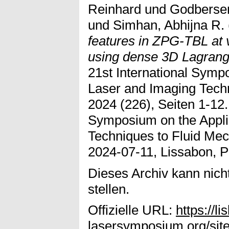
Reinhard
und
Godbersen
und
Simhan, Abhijna R.
features in ZPG-TBL at
using dense 3D Lagrangi
21st International Symp
Laser and Imaging Tech
2024 (226), Seiten 1-12.
Symposium on the Appli
Techniques to Fluid Mec
2024-07-11, Lissabon, P
Dieses Archiv kann nicht
stellen.
Offizielle URL:
https://li
lasersymposium.org/sit