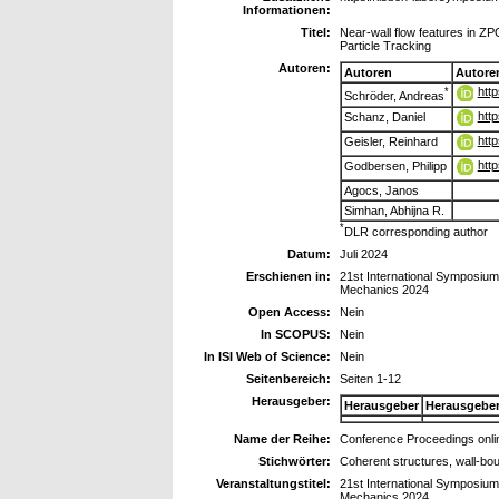
Informationen:
Titel:
Near-wall flow features in 
Particle Tracking
Autoren:
Autoren
Autore
htt
*
Schröder, Andreas
htt
Schanz, Daniel
htt
Geisler, Reinhard
htt
Godbersen, Philipp
Agocs, Janos
Simhan, Abhijna R.
*
DLR corresponding author
Datum:
Juli 2024
Erschienen in:
21st International Symposium 
Mechanics 2024
Open Access:
Nein
In SCOPUS:
Nein
In ISI Web of Science:
Nein
Seitenbereich:
Seiten 1-12
Herausgeber:
Herausgeber
Herausgebe
Name der Reihe:
Conference Proceedings onli
Stichwörter:
Coherent structures, wall-bo
Veranstaltungstitel:
21st International Symposium 
Mechanics 2024