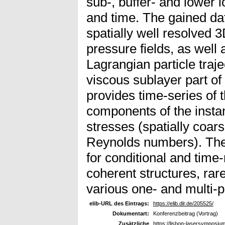
sub-, buffer- and lower l
and time. The gained dat
spatially well resolved 3
pressure fields, as well
Lagrangian particle traje
viscous sublayer part 
provides time-series of t
components of the insta
stresses (spatially coars
Reynolds numbers). The 
for conditional and time
coherent structures, rar
various one- and multi-po
elib-URL des Eintrags:
https://elib.dlr.de/205525/
Dokumentart:
Konferenzbeitrag (Vortrag)
Zusätzliche
https://lisbon-lasersymposi