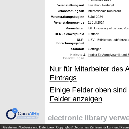
Veranstaltungsort:
Lissabon, Portugal
Veranstaltungsart:
internationale Konferenz
Veranstaltungsbeginn:
8 Juli 2024
Veranstaltungsende:
11 Juli 2024
Veranstalter :
IST, University of Lisbon, Por
DLR - Schwerpunkt:
Luftfahrt
DLR -
L EV - Effizientes Luftfahrzeu
Forschungsgebiet:
Standort:
Göttingen
Institute &
Institut für Aerodynamik und
Einrichtungen:
Nur für Mitarbeiter des 
Eintrags
Einige Felder oben sind
Felder anzeigen
electronic library ver
Gestaltung Webseite und Datenbank: Copyright © Deutsches Zentrum für Luft- und Raumfa