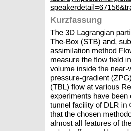
speakerdetail=67156&tr
Kurzfassung
The 3D Lagrangian parti
The-Box (STB) and, subs
assimilation method Flo
measure the flow field in
volume inside the near-w
pressure-gradient (ZPG)
(TBL) flow at various 
experiments have been 
tunnel facility of DLR i
that the chosen methodol
almost all features of th