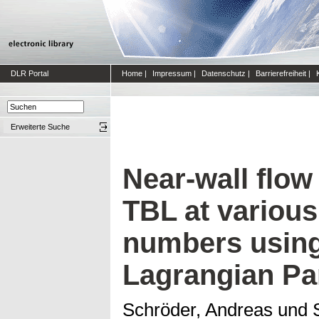
DLR Portal
Home
|
Impressum
|
Datenschutz
|
Barrierefreiheit
|
Erweiterte Suche
Near-wall flow
TBL at variou
numbers usin
Lagrangian Par
Schröder, Andreas
und