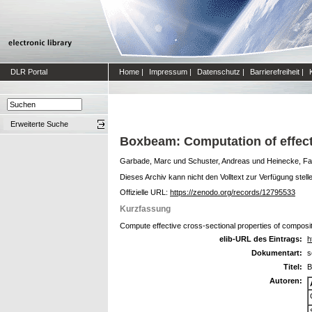
DLR Portal
Home
|
Impressum
|
Datenschutz
|
Barrierefreiheit
|
Erweiterte Suche
Boxbeam: Computation of effecti
Garbade, Marc
und
Schuster, Andreas
und
Heinecke, Fa
Dieses Archiv kann nicht den Volltext zur Verfügung stell
Offizielle URL:
https://zenodo.org/records/12795533
Kurzfassung
Compute effective cross-sectional properties of composi
elib-URL des Eintrags:
h
Dokumentart:
s
Titel:
B
Autoren: