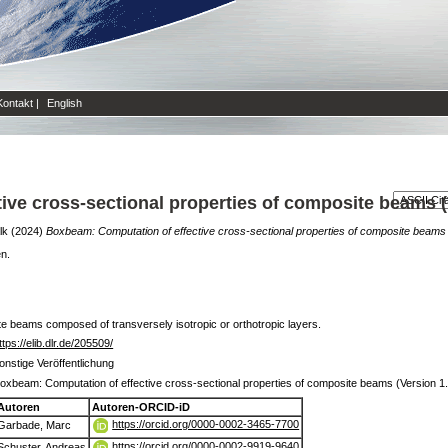
Kontakt
|
English
ve cross-sectional properties of composite beams (
lk
(2024)
Boxbeam: Computation of effective cross-sectional properties of composite beams 
en.
te beams composed of transversely isotropic or orthotropic layers.
ttps://elib.dlr.de/205509/
onstige Veröffentlichung
oxbeam: Computation of effective cross-sectional properties of composite beams (Version 1.
Autoren
Autoren-ORCID-iD
https://orcid.org/0000-0002-3465-7700
Garbade, Marc
https://orcid.org/0000-0002-9919-9640
Schuster, Andreas