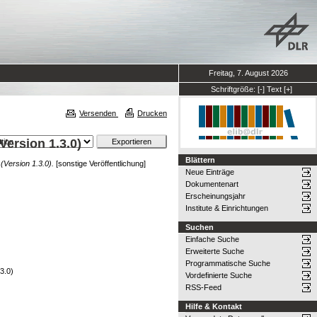
Freitag, 7. August 2026
Schriftgröße:
[-]
Text
[+]
Versenden
Drucken
Version 1.3.0)
Blättern
(Version 1.3.0).
[sonstige Veröffentlichung]
Neue Einträge
Dokumentenart
Erscheinungsjahr
Institute & Einrichtungen
Suchen
Einfache Suche
Erweiterte Suche
Programmatische Suche
3.0)
Vordefinierte Suche
RSS-Feed
Hilfe & Kontakt