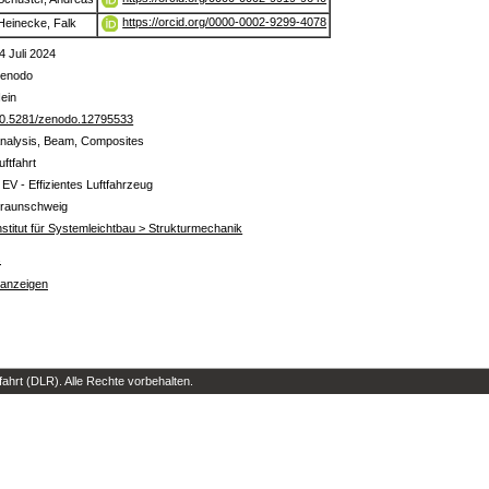
https://orcid.org/0000-0002-9299-4078
Heinecke, Falk
4 Juli 2024
enodo
ein
0.5281/zenodo.12795533
nalysis, Beam, Composites
uftfahrt
 EV - Effizientes Luftfahrzeug
raunschweig
nstitut für Systemleichtbau > Strukturmechanik
s
 anzeigen
hrt (DLR). Alle Rechte vorbehalten.