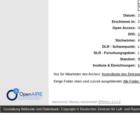
Datum:
2
Erschienen in:
Z
Open Access:
N
DOI:
1
Stichwörter:
A
DLR - Schwerpunkt:
L
DLR - Forschungsgebiet:
L
Standort:
B
Institute & Einrichtungen:
I
Nur für Mitarbeiter des Archivs:
Kontrollseite des Eintrag
Einige Felder oben sind zurzeit ausgeblendet:
Alle Felder
electronic library verwendet
EPrints 3.3.12
Gestaltung Webseite und Datenbank: Copyright © Deutsches Zentrum für Luft- und Raumfa