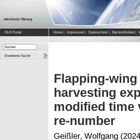
DLR Portal
Home
|
Impressum
|
Datenschutz
|
Barrierefreiheit
|
Erweiterte Suche
Flapping‑wing
harvesting exp
modified time 
re‑number
Geißler, Wolfgang
(202