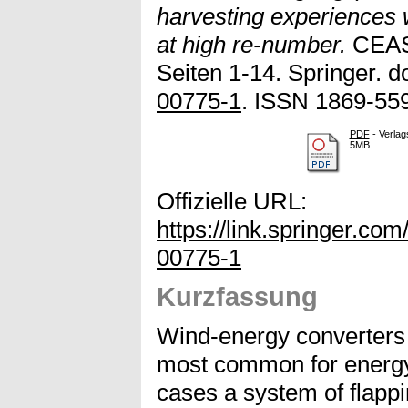
harvesting experiences w
at high re‑number.
CEAS 
Seiten 1-14. Springer. d
00775-1
. ISSN 1869-55
PDF
- Verlag
5MB
Offizielle URL:
https://link.springer.co
00775-1
Kurzfassung
Wind-energy converters 
most common for energy 
cases a system of flappi