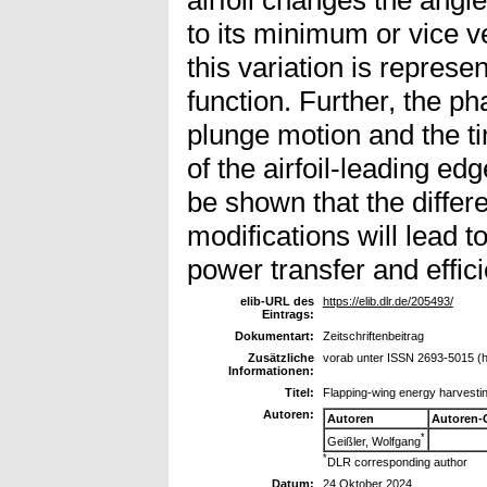
to its minimum or vice v
this variation is represe
function. Further, the p
plunge motion and the t
of the airfoil-leading edge
be shown that the differ
modifications will lead t
power transfer and effic
elib-URL des
https://elib.dlr.de/205493/
Eintrags:
Dokumentart:
Zeitschriftenbeitrag
Zusätzliche
vorab unter ISSN 2693-5015 (h
Informationen:
Titel:
Flapping‑wing energy harvestin
Autoren:
Autoren
Autoren-
*
Geißler, Wolfgang
*
DLR corresponding author
Datum:
24 Oktober 2024