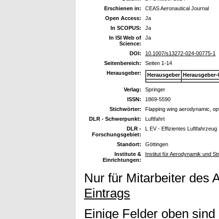
Erschienen in:
CEAS Aeronautical Journal
Open Access:
Ja
In SCOPUS:
Ja
In ISI Web of
Ja
Science:
DOI:
10.1007/s13272-024-00775-1
Seitenbereich:
Seiten 1-14
Herausgeber:
Herausgeber
Herausgeber-
Verlag:
Springer
ISSN:
1869-5590
Stichwörter:
Flapping wing aerodynamic, opti
DLR - Schwerpunkt:
Luftfahrt
DLR -
L EV - Effizientes Luftfahrzeug
Forschungsgebiet:
Standort:
Göttingen
Institute &
Institut für Aerodynamik und 
Einrichtungen:
Nur für Mitarbeiter des 
Eintrags
Einige Felder oben sind