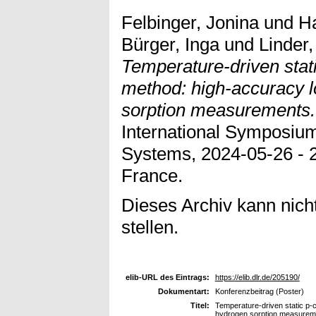
Felbinger, Jonina
und
Ha
Bürger, Inga
und
Linder,
Temperature-driven stati
method: high-accuracy 
sorption measurements.
International Symposiu
Systems, 2024-05-26 - 2
France.
Dieses Archiv kann nicht
stellen.
elib-URL des Eintrags:
https://elib.dlr.de/205190/
Dokumentart:
Konferenzbeitrag (Poster)
Titel:
Temperature-driven static p-
hydrogen sorption measurem