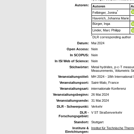
Autoren:
Autoren
A
*
Felbinger, Jonina
Haverich, Johanna Marie
Bürger, Inga
Linder, Marc Philipp
*
DLR corresponding author
Datum:
Mai 2024
Open Access:
Nein
In SCOPUS:
Nein
In ISI Web of Science:
Nein
Stichwörter:
Metal hydrides, p-c-T measur
Measurements, Volumetric Sie
Veranstaltungstitel:
MH 2024 - 18th Internationa
Veranstaltungsort:
Saint-Malo, France
Veranstaltungsart:
internationale Konferenz
Veranstaltungsbeginn:
26 Mai 2024
Veranstaltungsende:
31 Mai 2024
DLR - Schwerpunkt:
Verkehr
DLR -
V ST Straßenverkehr
Forschungsgebiet:
Standort:
Stuttgart
Institute &
Institut für Technische The
Einrichtungen: