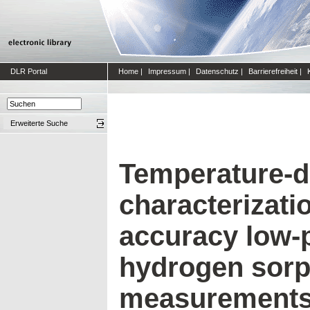
DLR Portal
Home
|
Impressum
|
Datenschutz
|
Barrierefreiheit
|
Erweiterte Suche
Temperature-dr
characterizati
accuracy low-
hydrogen sorp
measurement