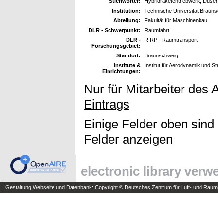
Stichwörter:
Hybridraketentriebwerk, Düsen
Institution:
Technische Universität Braun
Abteilung:
Fakultät für Maschinenbau
DLR - Schwerpunkt:
Raumfahrt
DLR -
R RP - Raumtransport
Forschungsgebiet:
Standort:
Braunschweig
Institute &
Institut für Aerodynamik und 
Einrichtungen:
Nur für Mitarbeiter des 
Eintrags
Einige Felder oben sind
Felder anzeigen
electronic library ver
Gestaltung Webseite und Datenbank: Copyright © Deutsches Zentrum für Luft- und Raumfa