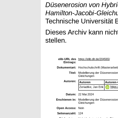
Düsenerosion von Hybrid
Hamilton-Jacobi-Gleich
Technische Universität 
Dieses Archiv kann nicht
stellen.
elib-URL des
https://elib.dlr.de/204565/
Eintrags:
Dokumentart:
Hochschulschrift (Masterarbeit
Titel:
Modellierung der Düsenerosion
Gleichungen
Autoren:
Autoren
Autoren-
https
Zeriadtke, Jan Erik
Datum:
22 Mai 2024
Erschienen in:
Modellierung der Düsenerosion
Gleichungen
Open Access:
Nein
Seitenanzahl:
124